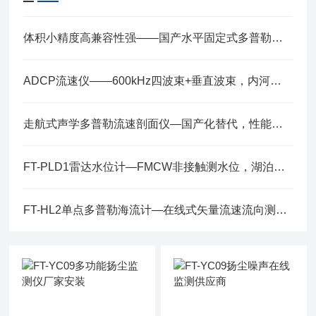
体积小精度高兼容性强——国产水平固定式多普勒流速剖面仪性价比高
ADCP流速仪——600kHz四波束+垂直波束，内河渠道水库流量监测专用
走航式声学多普勒流速剖面仪—国产化替代，性能对标国际顶级
FT-PLD1雷达水位计—FMCW非接触测水位，湖泊河流蓄水池山洪预警通用
FT-HL2单点多普勒海流计—在线式矢量流速流向测量，内置倾斜修正与电子罗盘