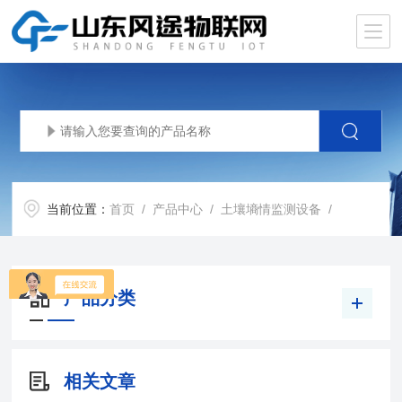
当前位置：
首页
/
产品中心
/
土壤墒情监测设备
/
产品分类
相关文章