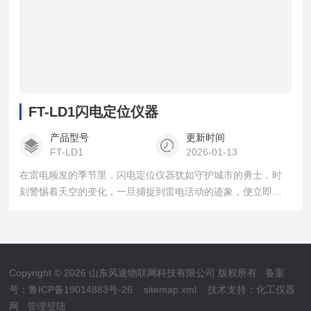
FT-LD1闪电定位仪器
产品型号
更新时间
FT-LD1
2026-01-13
在雷电频发的季节里，闪电定位仪器犹如守护城市的勇士，时
刻警惕着天空的变化，一旦捕捉到雷电活动的迹象，便立即启
动预警机制，为相关部门提供决策支持，有效减少因雷击引发
的自然灾害和安全事故。
Copyright © 2026 山东风途物联网科技有限公司 版权所有
备案
号：鲁ICP备19014883号-26
sitemap.xml
技术支持：
化工仪器
网
管理登陆