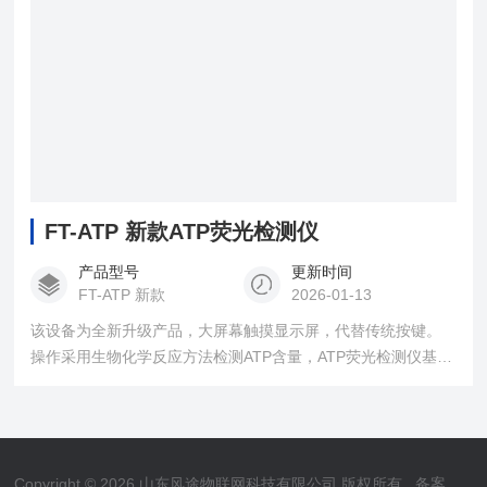
FT-ATP 新款ATP荧光检测仪
产品型号
更新时间
FT-ATP 新款
2026-01-13
该设备为全新升级产品，大屏幕触摸显示屏，代替传统按键。
操作采用生物化学反应方法检测ATP含量，ATP荧光检测仪基于
萤火虫发光原理，利用“荧光素酶—荧光素体系”快速检测三磷酸
腺苷（ATP）。ATP拭子含有可以裂解细胞膜的试剂，能将细胞
内ATP释放出来，与试剂中含有的特异性酶发生反应，产生光，
再用荧光照度计检测发光值，微生物的数量与发光值成正比，
Copyright © 2026 山东风途物联网科技有限公司 版权所有
备案