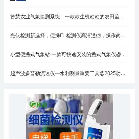
智慧农业气象监测系统—一款款生机勃勃的农田监测站@2022已更新
光伏检测新选择，便携EL检测仪高清透彻，操作简便，助力电站安全长效运行
小型便携式气象站-一款可快速安装的携式气象仪@2025全+境+派+送
超声波多普勒流速仪—水利测量重要工具@2025动态已更新