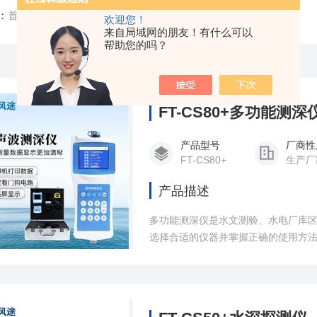
：
首页
/
产品中心
/
智慧水文监测设备
/
超声波测深仪
欢迎您！
来自局域网的朋友！有什么可以
帮助您的吗？
FT-CS80+多功能测深
产品型号
厂商性
FT-CS80+
生产厂
产品描述
多功能测深仪是水文测验、水电厂库
选择合适的仪器并掌握正确的使用方