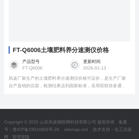
FT-Q6006土壤肥料养分速测仪价格
产品型号
更新时间
FT-Q6006
2026-01-13
风途厂家生产的土壤肥料养分速测仪价格可议价，是生产厂家
自产直销的仪器，检测结果达到国家标准，采用双联排多通道
设计，一次性可快速检测12个样品，所有检测项目可实现所有
通道同时检测，提升检测效率，降低检测成本。
Copyright © 2026 山东风途物联网科技有限公司 版权所有
备案
号：鲁ICP备19014883号-26
sitemap.xml
技术支持：
化工仪器
网
管理登陆