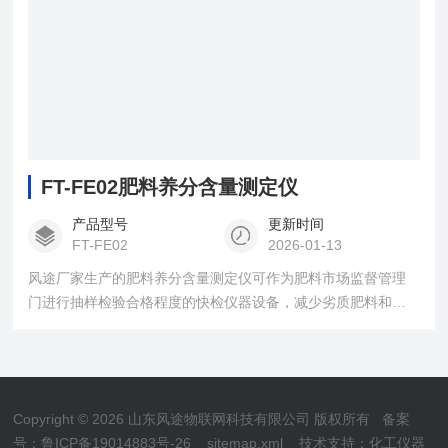
FT-FE02肥料养分含量测定仪
产品型号
更新时间
FT-FE02
2026-01-13
风途厂家生产的肥料养分含量测定仪可作为肥料市场监督管理
门进行抽样检验合格程度的快检仪器设备，减少劣质肥料和假
的肥料混入市场销售的概率。可以检测叶面肥、水溶肥、喷施
肥等有机肥中的氮磷钾，中微量元素和重金属元素含量等，检
测精度高，检测时间短，操作方便快捷。
Copyright © 2026 山东风途物联网科技有限公司 版权所有
备案
号：鲁ICP备19014883号-26
sitemap.xml
技术支持：
化工仪器