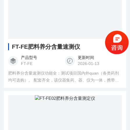
FT-FE肥料养分含量速测仪
产品型号
更新时间
FT-FE
2026-01-13
肥料养分含量速测仪功能全：测试项目国内外quan（各类药剂
均可选购）。 配套齐全，该仪器集药、器、仪为一体，携带方
便，相当于一个小型实验室，用户只需提供蒸馏水即可在要求
时间内完成全操作。适于农业服务门或农资经销商鉴别肥料真
假、肥料厂商肥料生产中控、农资质检门进行农资打假，规范
农资市场。 性能可靠：工作稳定性优于国家标准JJG179-90指
标的10倍以上。