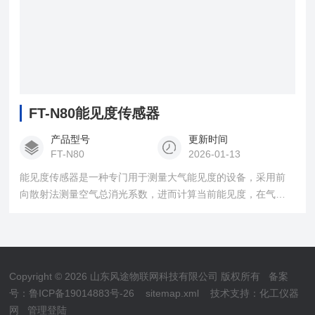
FT-N80能见度传感器
产品型号
更新时间
FT-N80
2026-01-13
能见度传感器是一种专门用于测量大气能见度的设备，采用前
向散射法测量空气总消光系数，进而计算当前能见度，在气象
观测、交通安全、环境监测等多个领域发挥着重要作用，为相
关领域的决策提供重要依据。
Copyright © 2026 山东风途物联网科技有限公司 版权所有
备案
号：鲁ICP备19014883号-26
sitemap.xml
技术支持：
化工仪器
网
管理登陆