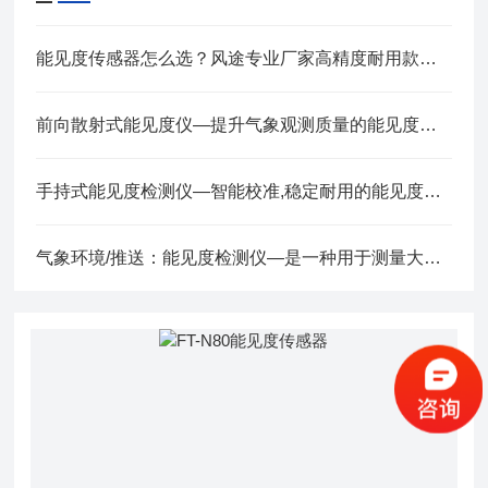
能见度传感器怎么选？风途专业厂家高精度耐用款值得入手
前向散射式能见度仪—提升气象观测质量的能见度传感器2025全+境+派+送
手持式能见度检测仪—智能校准,稳定耐用的能见度仪全+境+派+送
气象环境/推送：能见度检测仪—是一种用于测量大气能见度的设备