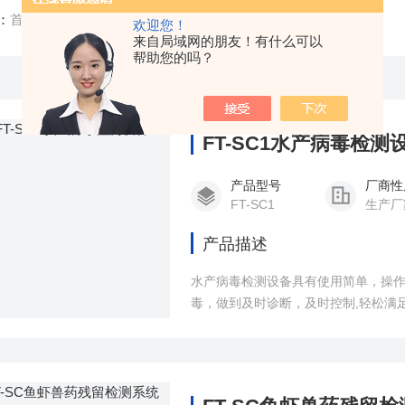
：
首页
/
产品中心
/
水产品安全检测仪
/
欢迎您！
来自局域网的朋友！有什么可以
帮助您的吗？
FT-SC1水产病毒检测
产品型号
厂商性
FT-SC1
生产厂
产品描述
水产病毒检测设备具有使用简单，操
毒，做到及时诊断，及时控制,轻松满