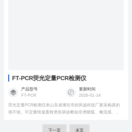
FT-PCR荧光定量PCR检测仪
产品型号
更新时间
FT-PCR
2026-01-14
荧光定量PCR检测仪来山东省潍坊市的风途科技厂家采购真的
很不错。可定量快速畜牧类疾病诊断如非洲猪瘟、禽流感、猪
瘟、猪蓝耳、伪狂犬等疾病
下一页
末页