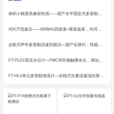
体积小精度高兼容性强——国产水平固定式多普勒流速剖面仪性价比高
ADCP流速仪——600kHz四波束+垂直波束，内河渠道水库流量监测专用
走航式声学多普勒流速剖面仪—国产化替代，性能对标国际顶级
FT-PLD1雷达水位计—FMCW非接触测水位，湖泊河流蓄水池山洪预警通用
FT-HL2单点多普勒海流计—在线式矢量流速流向测量，内置倾斜修正与电子罗盘