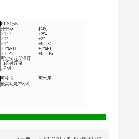
FT-SQ5B
分辨率
精度
0.1m/s
±3%
0.1°
±2°
0.1°
±0.3℃
0.1%RH
±3%RH
0.1hPa
±0.5hPa
可定制超低温屏
10分钟屏保
1分钟
--
可校准
可禁用
最高功耗
22小时