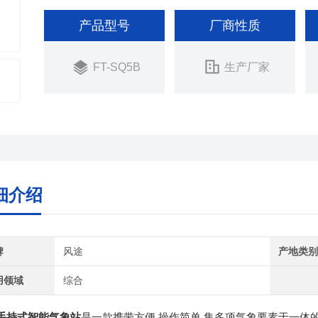
产品型号
厂商性质
FT-SQ5B
生产厂家
细介绍
牌
风途
产地类
用领域
综合
手持式智能气象站
是一款携带方便,操作简单,集多项气象要素于一体