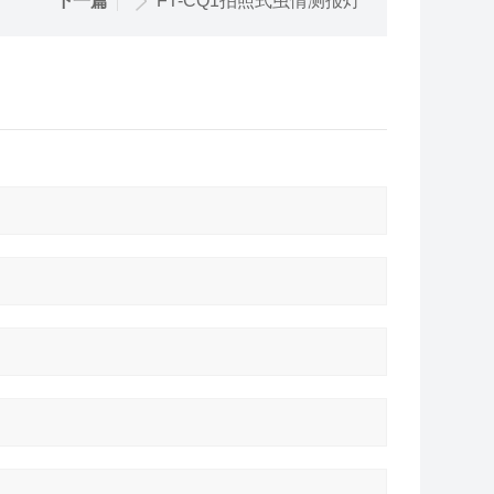
下一篇
FT-CQ1拍照式虫情测报灯