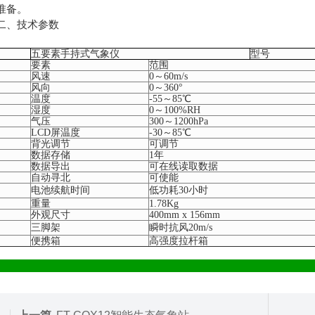
准备。
、技术参数
五要素手持式气象仪
型号
要素
范围
风速
0～60m/s
风向
0～360°
温度
-55～85℃
湿度
0～100%RH
气压
300～1200hPa
LCD屏温度
-30～85℃
背光调节
可调节
数据存储
1年
数据导出
可在线读取数据
自动寻北
可使能
电池续航时间
低功耗
30小时
重量
1.78Kg
外观尺寸
400mm x 156mm
三脚架
瞬时抗风
20m/s
便携箱
高强度拉杆箱