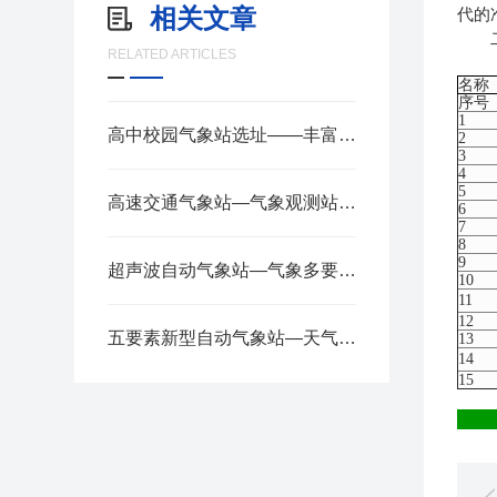
相关文章
代的
二
RELATED ARTICLES
名称
序号
1
高中校园气象站选址——丰富课余生活，增强防灾意识 2025全+境+派+送
2
3
4
5
高速交通气象站—气象观测站有哪些仪器2025全+境+派+送
6
7
8
9
超声波自动气象站—气象多要素集成,一体化设计的小型气象站2025全+境+派+送
10
11
12
五要素新型自动气象站—天气变化一目了然的超声波气象站2024全+境+派+送
13
14
15