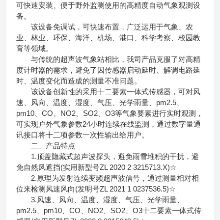
可快速安装、便于野外监测使用的高精度自动气象观测设
备。
该设备免调试，可快速布置，广泛运用于气象、农
业、林业、环保、海洋、机场、港口、科学考察、校园教
育等领域。
与传统的超声波气象站相比，我司产品克服了对高精
度计时器的需求，避免了因传感器启动延时、解调电路延
时、温度变化而造成的测量不准问题。
该设备创新性的采用十二要素一体式传感器，可对风
速、风向、温度、湿度、气压、光学雨量、pm2.5、
pm10、CO、NO2、SO2、O3等气象要素进行实时观测，
可实现户外气象参数24小时连续在线监测，通过数字量通
讯接口将十二项参数一次性输出给用户。
二、产品特点
1.顶盖隐藏式超声波探头，避免雨雪堆积的干扰，避
免自然风遮挡(实用新型号ZL 2020 2 3215713.X)☆
2.原理为发射连续变频超声波信号，通过测量相对相
位来检测风速风向(发明号ZL 2021 1 0237536.5)☆
3.风速、风向、温度、湿度、气压、光学雨量、
pm2.5、pm10、CO、NO2、SO2、O3十二要素一体式传