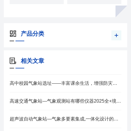
产品分类
相关文章
高中校园气象站选址——丰富课余生活，增强防灾意识 2025全+境+派+送
高速交通气象站—气象观测站有哪些仪器2025全+境+派+送
超声波自动气象站—气象多要素集成,一体化设计的小型气象站2025全+境+派+送