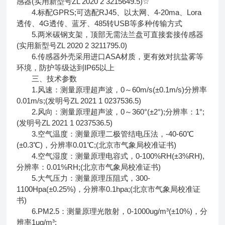
感器(实用新型号ZL 2020 2 3215649.5)☆
4.标配GPRS;可选配RJ45、以太网、4-20ma、Lora
透传、4G透传、蓝牙、485转USB等多种传输方式
5.两米碳钢支架，顶部无需法兰盘可直接套接传感器
(实用新型号ZL 2020 2 3211795.0)
6.传感器外壳采用进口ASA材质，更有效对抗盐雾等
环境，防护等级达到IP65以上
三、技术参数
1.风速：测量原理超声波，0～60m/s(±0.1m/s)分辨率
0.01m/s;(发明号ZL 2021 1 0237536.5)
2.风向：测量原理超声波，0～360°(±2°);分辨率：1°;
(发明号ZL 2021 1 0237536.5)
3.空气温度：测量原理二极管结电压法，-40-60℃
(±0.3℃)，分辨率0.01℃;(北京市气象局校准证书)
4.空气湿度：测量原理电容式，0-100%RH(±3%RH),
分辨率：0.01%RH;(北京市气象局校准证书)
5.大气压力：测量原理压阻式，300-
1100Hpa(±0.25%)，分辨率0.1hpa;(北京市气象局校准证
书)
6.PM2.5：测量原理光散射，0-1000ug/m³(±10%)，分
辨率1ug/m³;