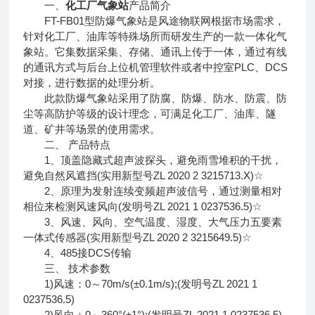
一、
化工厂气象站
产品简介
FT-FB01型防爆气象站是风途物联网根据市场需求，
针对化工厂、油库等特殊场所而研发生产的一款一体化气
象站。它集数据采集、存储、通讯上传于一体，通过有线
的通讯方式与后台上位机管理软件或者中控室PLC、DCS
对接，进行数据的处理分析。
此款防爆气象站采用了防腐、防爆、防水、防震、防
尘等高防护等级的设计理念，可满足化工厂、油库、隧
道、矿井等场景的使用需求。
二、 产品特点
1、顶盖隐藏式超声波探头，避免雨雪堆积的干扰，
避免自然风遮挡(实用新型号ZL 2020 2 3215713.X)☆
2、原理为发射连续变频超声波信号，通过测量相对
相位来检测风速风向(发明号ZL 2021 1 0237536.5)☆
3、风速、风向、空气温度、湿度、大气压力五要素
一体式传感器(实用新型号ZL 2020 2 3215649.5)☆
4、485接DCS传输
三、 技术参数
1)风速：0～70m/s(±0.1m/s);(发明号ZL 2021 1
0237536.5)
2)风向：0～360°(±1°);(发明号ZL 2021 1 0237536.5)