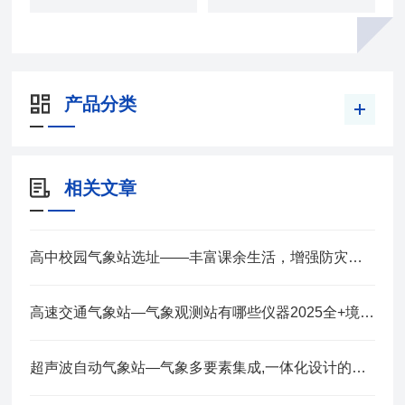
产品分类
相关文章
高中校园气象站选址——丰富课余生活，增强防灾意识 2025全+境+派+送
高速交通气象站—气象观测站有哪些仪器2025全+境+派+送
超声波自动气象站—气象多要素集成,一体化设计的小型气象站2025全+境+派+送