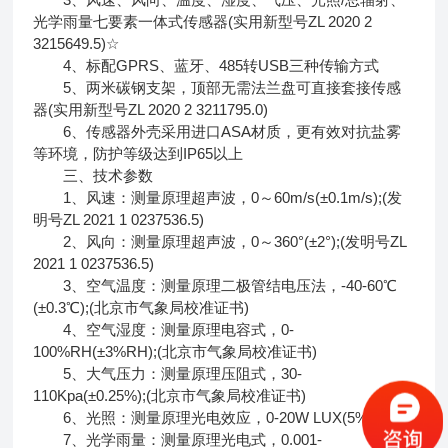
光学雨量七要素一体式传感器(实用新型号ZL 2020 2
3215649.5)☆
4、标配GPRS、蓝牙、485转USB三种传输方式
5、两米碳钢支架，顶部无需法兰盘可直接套接传感
器(实用新型号ZL 2020 2 3211795.0)
6、传感器外壳采用进口ASA材质，更有效对抗盐雾
等环境，防护等级达到IP65以上
三、技术参数
1、风速：测量原理超声波，0～60m/s(±0.1m/s);(发
明号ZL 2021 1 0237536.5)
2、风向：测量原理超声波，0～360°(±2°);(发明号ZL
2021 1 0237536.5)
3、空气温度：测量原理二极管结电压法，-40-60℃
(±0.3℃);(北京市气象局校准证书)
4、空气湿度：测量原理电容式，0-
100%RH(±3%RH);(北京市气象局校准证书)
5、大气压力：测量原理压阻式，30-
110Kpa(±0.25%);(北京市气象局校准证书)
6、光照：测量原理光电效应，0-20W LUX(5%)
7、光学雨量：测量原理光电式，0.001-