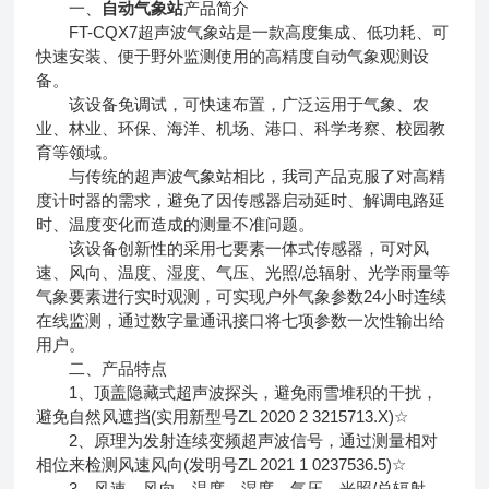
一、
自动气象站
产品简介
FT-CQX7超声波气象站是一款高度集成、低功耗、可
快速安装、便于野外监测使用的高精度自动气象观测设
备。
该设备免调试，可快速布置，广泛运用于气象、农
业、林业、环保、海洋、机场、港口、科学考察、校园教
育等领域。
与传统的超声波气象站相比，我司产品克服了对高精
度计时器的需求，避免了因传感器启动延时、解调电路延
时、温度变化而造成的测量不准问题。
该设备创新性的采用七要素一体式传感器，可对风
速、风向、温度、湿度、气压、光照/总辐射、光学雨量等
气象要素进行实时观测，可实现户外气象参数24小时连续
在线监测，通过数字量通讯接口将七项参数一次性输出给
用户。
二、产品特点
1、顶盖隐藏式超声波探头，避免雨雪堆积的干扰，
避免自然风遮挡(实用新型号ZL 2020 2 3215713.X)☆
2、原理为发射连续变频超声波信号，通过测量相对
相位来检测风速风向(发明号ZL 2021 1 0237536.5)☆
3、风速、风向、温度、湿度、气压、光照/总辐射、