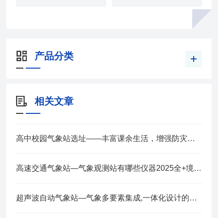
产品分类
相关文章
高中校园气象站选址——丰富课余生活，增强防灾意识 2025全+境+派+送
高速交通气象站—气象观测站有哪些仪器2025全+境+派+送
超声波自动气象站—气象多要素集成,一体化设计的小型气象站2025全+境+派+送