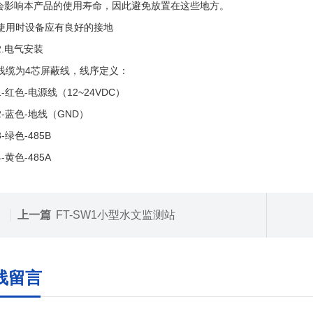
会影响本产品的使用寿命，因此避免放置在这些地方。
使用时设备应有良好的接地
2.电气安装
线缆为4芯屏蔽线，线序定义：
1-红色-电源线（12~24VDC）
2-蓝色-地线（GND）
3-绿色-485B
4-黄色-485A
上一篇
FT-SW1小型水文监测站
线留言