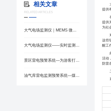
相关文章
提供
RELATED ARTICLES
提供
为社
大气电场监测仪｜MEMS 微机电技术，有效减少雨雪扬尘误报
这些
大气电场监测仪——实时监测预警及时不漏报的雷电预警装置2025全+境+派+送
醒工
活动
景区雷电预警系统—为游客打造一个更为安全、舒适旅游环境2025全+境+派+送
防雷
油气库雷电监测预警系统—煤矿/石油化工/储油罐雷电监测仪2024全+境+派+送