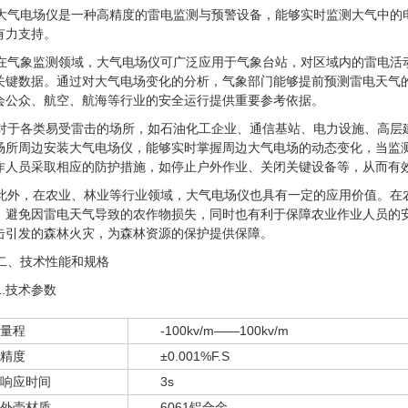
大气电场仪是一种高精度的雷电监测与预警设备，能够实时监测大气中的
有力支持。
在气象监测领域，大气电场仪可广泛应用于气象台站，对区域内的雷电活
关键数据。通过对大气电场变化的分析，气象部门能够提前预测雷电天气
会公众、航空、航海等行业的安全运行提供重要参考依据。
对于各类易受雷击的场所，如石油化工企业、通信基站、电力设施、高层
场所周边安装大气电场仪，能够实时掌握周边大气电场的动态变化，当监
作人员采取相应的防护措施，如停止户外作业、关闭关键设备等，从而有
此外，在农业、林业等行业领域，大气电场仪也具有一定的应用价值。在
，避免因雷电天气导致的农作物损失，同时也有利于保障农业作业人员的
击引发的森林火灾，为森林资源的保护提供保障。
二、技术性能和规格
1.技术参数
量程
-100kv/m——100kv/m
精度
±0.001%F.S
响应时间
3s
外壳材质
6061铝合金