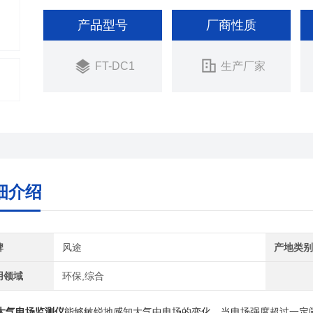
产品型号
厂商性质
FT-DC1
生产厂家
细介绍
牌
风途
产地类
用领域
环保,综合
大气电场监测仪
能够敏锐地感知大气中电场的变化，当电场强度超过一定