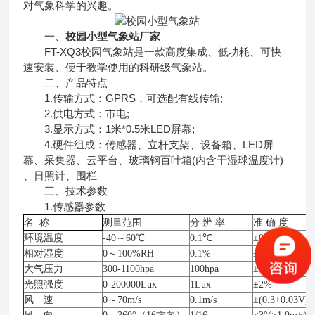
对气象科学的兴趣。
一、
校园小型气象站厂家
FT-XQ3校园气象站是一款高度集成、低功耗、可快
速安装、便于教学使用的科研级气象站。
二、产品特点
1.传输方式：GPRS，可选配有线传输;
2.供电方式：市电;
3.显示方式：1米*0.5米LED屏幕;
4.硬件组成：传感器、立杆支架、设备箱、LED屏
幕、采集器、云平台、玻璃钢百叶箱(内含干湿球温度计)
、日照计、围栏
三、技术参数
1.传感器参数
名
称
测量范围
分
辨
率
准
确
度
环境温度
-40～60℃
0.1℃
±0.3℃
相对湿度
0～100%RH
0.1%
±3%RH
大气压力
300-1100hpa
100hpa
±0.25%
光照强度
0-200000Lux
1Lux
±2%
风 速
0～70m/s
0.1m/s
±(0.3+0.03V)m