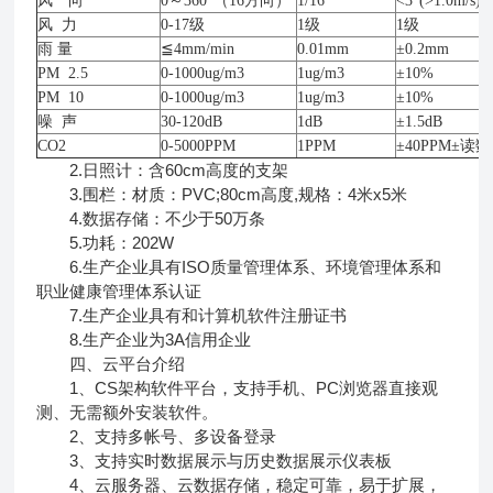
风 向
0～360°（16方向）
1/16
<3°(>1.0m/s)
风
力
0-17级
1级
1级
雨
量
≦4mm/min
0.01mm
±0.2mm
PM
2.5
0-1000ug/m3
1ug/m3
±10%
PM 10
0-1000ug/m3
1ug/m3
±10%
噪
声
30-120dB
1dB
±1.5dB
CO2
0-5000PPM
1PPM
±40PPM±读
2.日照计：含60cm高度的支架
3.围栏：材质：PVC;80cm高度,规格：4米x5米
4.数据存储：不少于50万条
5.功耗：202W
6.生产企业具有ISO质量管理体系、环境管理体系和
职业健康管理体系认证
7.生产企业具有和计算机软件注册证书
8.生产企业为3A信用企业
四、云平台介绍
1、CS架构软件平台，支持手机、PC浏览器直接观
测、无需额外安装软件。
2、支持多帐号、多设备登录
3、支持实时数据展示与历史数据展示仪表板
4、云服务器、云数据存储，稳定可靠，易于扩展，