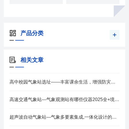
产品分类
相关文章
高中校园气象站选址——丰富课余生活，增强防灾意识 2025全+境+派+送
高速交通气象站—气象观测站有哪些仪器2025全+境+派+送
超声波自动气象站—气象多要素集成,一体化设计的小型气象站2025全+境+派+送