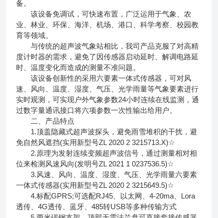
备。
该设备免调试，可快速布置，广泛运用于气象、农
业、林业、环保、海洋、机场、港口、科学考察、校园教
育等领域。
与传统的超声波气象站相比，我司产品克服了对高精
度计时器的需求，避免了因传感器启动延时、解调电路延
时、温度变化而造成的测量不准问题。
该设备创新性的采用六要素一体式传感器，可对风
速、风向、温度、湿度、气压、光学雨量等气象要素进行
实时观测，可实现户外气象参数24小时连续在线监测，通
过数字量通讯接口将六项参数一次性输出给用户。
二、产品特点
1.顶盖隐藏式超声波探头，避免雨雪堆积的干扰，避
免自然风遮挡(实用新型号ZL 2020 2 3215713.X)☆
2.原理为发射连续变频超声波信号，通过测量相对相
位来检测风速风向(发明号ZL 2021 1 0237536.5)☆
3.风速、风向、温度、湿度、气压、光学雨量六要素
一体式传感器(实用新型号ZL 2020 2 3215649.5)☆
4.标配GPRS;可选配RJ45、以太网、4-20ma、Lora
透传、4G透传、蓝牙、485转USB等多种传输方式
5.两米碳钢支架，顶部无需法兰盘可直接套接传感器