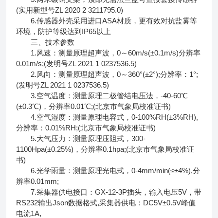
(实用新型号ZL 2020 2 3211795.0)
6.传感器外壳采用进口ASA材质，更有效对抗盐雾等
环境，防护等级达到IP65以上
三、技术参数
1.风速：测量原理超声波，0～60m/s(±0.1m/s)分辨率
0.01m/s;(发明号ZL 2021 1 0237536.5)
2.风向：测量原理超声波，0～360°(±2°);分辨率：1°;
(发明号ZL 2021 1 0237536.5)
3.空气温度：测量原理二极管结电压法，-40-60℃
(±0.3℃)，分辨率0.01℃;(北京市气象局校准证书)
4.空气湿度：测量原理电容式，0-100%RH(±3%RH),
分辨率：0.01%RH;(北京市气象局校准证书)
5.大气压力：测量原理压阻式，300-
1100Hpa(±0.25%)，分辨率0.1hpa;(北京市气象局校准证
书)
6.光学雨量：测量原理光电式，0-4mm/min(≤±4%),分
辨率0.01mm;
7.采集器供电接口：GX-12-3P插头，输入电压5V，带
RS232输出Json数据格式,采集器供电：DC5V±0.5V峰值
电流1A,