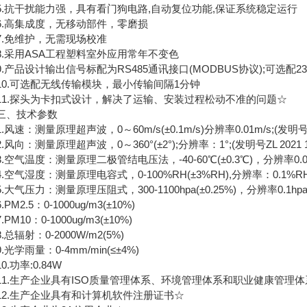
抗干扰能力强，具有看门狗电路,自动复位功能,保证系统稳定运行
高集成度，无移动部件，零磨损
免维护，无需现场校准
采用ASA工程塑料室外应用常年不变色
产品设计输出信号标配为RS485通讯接口(MODBUS协议);可选配
.可选配无线传输模块，最小传输间隔1分钟
.探头为卡扣式设计，解决了运输、安装过程松动不准的问题☆
、技术参数
速：测量原理超声波，0～60m/s(±0.1m/s)分辨率0.01m/s;(发明号ZL 20
向：测量原理超声波，0～360°(±2°);分辨率：1°;(发明号ZL 2021 1 02
空气温度：测量原理二极管结电压法，-40-60℃(±0.3℃)，分辨率0.
气湿度：测量原理电容式，0-100%RH(±3%RH),分辨率：0.1%R
气压力：测量原理压阻式，300-1100hpa(±0.25%)，分辨率0.1h
M2.5：0-1000ug/m3(±10%)
M10：0-1000ug/m3(±10%)
辐射：0-2000W/m2(5%)
学雨量：0-4mm/min(≤±4%)
功率:0.84W
.生产企业具有ISO质量管理体系、环境管理体系和职业健康管理体
.生产企业具有和计算机软件注册证书☆