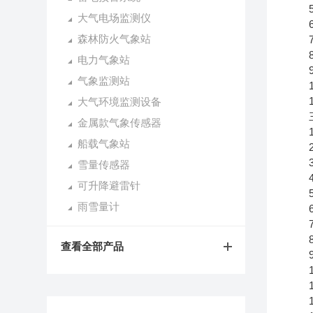
5.
大气电场监测仪
6.
森林防火气象站
7.
8.
电力气象站
9.
气象监测站
10
11
大气环境监测设备
三
金属款气象传感器
1.风
船载气象站
2.风
3.
雪量传感器
4.空
可升降避雷针
5.大
雨雪量计
6.P
7.P
8.总
查看全部产品
9.光
10.
11
12