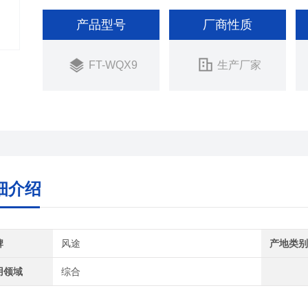
产品型号
厂商性质
FT-WQX9
生产厂家
细介绍
牌
风途
产地类
用领域
综合