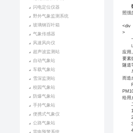
闪电定位仪器
照强
野外气象监测系统
玻璃钢百叶箱
<div
>
气象传感器
一
风速风向仪
山东
超声波监测站
应用
要素
自动气象站
隧道
车载气象站
与传
而造
雪深监测站
FT
校园气象站
PM
防爆气象站
给用
二
手持气象站
1.
便携式气象仪
2.
公路气象站
3.风
4.
雷电预警系统