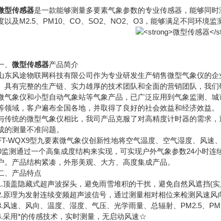
微型传感器
是一款能够测量多要素气象参数的专业传感器，能够同时
度以及M2.5、PM10、CO、SO2、NO2、O3，能够满足不同环境
、
微型传感器
产品简介
风途物联网科技有限公司作为专业研发生产销售微型气象仪的企业
。具有完整的生产链、实力雄厚的技术团队和全面的营销团队，我们
微气象仪和小型自动气象站等气象产品，已广泛应用到气象监测、城
等领域，客户遍布全国各地，并取得了良好的社会效益和经济效益。
统的微型气象仪相比，我司产品克服了对高精度计时器的需求，避
成的测量不准问题。
-WQX9型九要素微气象仪创新性地将空气温度、空气湿度、风速、
10监测通过一个高集成度结构来实现，可实现户外气象参数24小时
户。产品结构紧凑，外形美观、大方、高度集成产品。
、产品特点
顶盖隐藏式超声波探头，避免雨雪堆积的干扰，避免自然风遮挡(实用新型号ZL 
原理为发射连续变频超声波信号，通过测量相对相位来检测风速风向(发明号ZL 
速、风向、温度、湿度、气压、光学雨量、总辐射、PM2.5、PM10九要素一
采用*的传感技术，实时测量，无启动风速☆