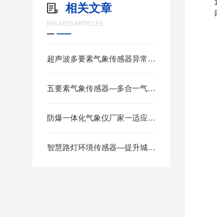
13
相关文章
四
RELATED ARTICLES
超声波多要素气象传感器异常数据的诊断与解决方法
五要素气象传感器—多合一气象站精准高效监测2025全+境+派+送
防爆一体化气象仪厂家一适应恶劣环境监测的防爆气象站
智慧路灯环境传感器—提升城市管理效率，发现并预警恶劣天气