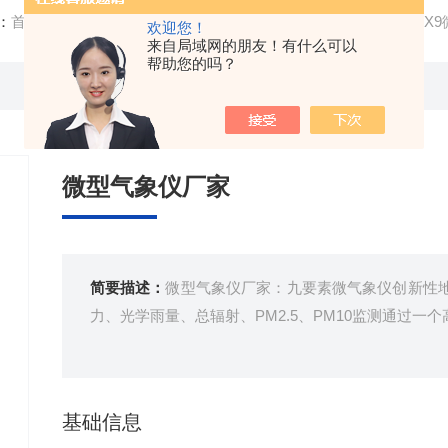
：
首页
/
产品中心
/
气象环境监测设备
/
气象传感器
/ FT-WQ
欢迎您！
来自局域网的朋友！有什么可以
帮助您的吗？
微型气象仪厂家
简要描述：
微型气象仪厂家：九要素微气象仪创新性
力、光学雨量、总辐射、PM2.5、PM10监测通过一
基础信息