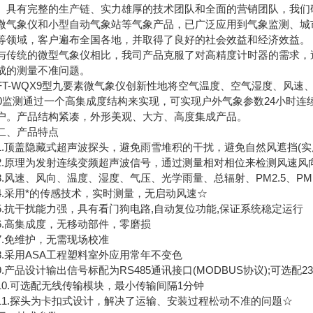
。具有完整的生产链、实力雄厚的技术团队和全面的营销团队，我们
微气象仪和小型自动气象站等气象产品，已广泛应用到气象监测、城
等领域，客户遍布全国各地，并取得了良好的社会效益和经济效益。
统的微型气象仪相比，我司产品克服了对高精度计时器的需求，避
成的测量不准问题。
-WQX9型九要素微气象仪创新性地将空气温度、空气湿度、风速、
10监测通过一个高集成度结构来实现，可实现户外气象参数24小时
户。产品结构紧凑，外形美观、大方、高度集成产品。
、产品特点
顶盖隐藏式超声波探头，避免雨雪堆积的干扰，避免自然风遮挡(实用新型号ZL 
原理为发射连续变频超声波信号，通过测量相对相位来检测风速风向(发明号ZL 
速、风向、温度、湿度、气压、光学雨量、总辐射、PM2.5、PM10九要素一
采用*的传感技术，实时测量，无启动风速☆
抗干扰能力强，具有看门狗电路,自动复位功能,保证系统稳定运行
高集成度，无移动部件，零磨损
免维护，无需现场校准
采用ASA工程塑料室外应用常年不变色
产品设计输出信号标配为RS485通讯接口(MODBUS协议);可选配
.可选配无线传输模块，最小传输间隔1分钟
.探头为卡扣式设计，解决了运输、安装过程松动不准的问题☆