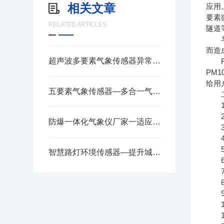
相关文章
应用
要素
RELATED ARTICLES
隧道
与传
而造
超声波多要素气象传感器异常数据的诊断与解决方法
FT
PM
给用
五要素气象传感器—多合一气象站精准高效监测2025全+境+派+送
二
1.
2.
防爆一体化气象仪厂家一适应恶劣环境监测的防爆气象站
3.风
4.
5.
智慧路灯环境传感器—提升城市管理效率，发现并预警恶劣天气
6.
7.
8.
9.
10
11