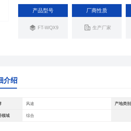
产品型号
厂商性质
FT-WQX9
生产厂家
细介绍
牌
风途
产地类
用领域
综合