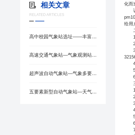
相关文章
化而
该设
RELATED ARTICLES
pm
给用
二
高中校园气象站选址——丰富课余生活，增强防灾意识 2025全+境+派+送
1.
2.
3.
高速交通气象站—气象观测站有哪些仪器2025全+境+派+送
3215
4.
5.两
超声波自动气象站—气象多要素集成,一体化设计的小型气象站2025全+境+派+送
6.
三
1.风
五要素新型自动气象站—天气变化一目了然的超声波气象站2024全+境+派+送
2.风
3.
4.空
5.大
6.P
7.P