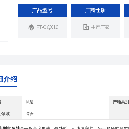
产品型号
厂商性质
FT-CQX10
生产厂家
细介绍
牌
风途
产地类
用领域
综合
小型气象站
是一款高度集成、低功耗、可快速安装、便于野外监测使