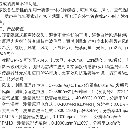
造成的测量不准问题。
备创新性的采用十要素一体式传感器，可对风速、风向、空气温度、
10、噪声等气象要素进行实时观测，可实现户外气象参数24小时连
户。
、产品特点
顶盖隐藏式超声波探头，避免雨雪堆积的干扰，避免自然风遮挡(实用新型号ZL 
原理为发射连续变频超声波信号，通过测量相对相位来检测风速风向(发明号ZL 
温度、湿度、风速、风向、大气压力、光学雨量、光照、pm2.5、pm10
649.5)☆
标配GPRS;可选配RJ45、以太网、4-20ma、Lora透传、4G透传
米碳钢支架，顶部无需法兰盘可直接套接传感器(实用新型号ZL 2020 2 
传感器外壳采用进口ASA材质，更有效对抗盐雾等环境，防护等级达到
、技术参数
速：测量原理超声波，0～60m/s(±0.1m/s)分辨率0.01m/s;(发明号ZL 20
向：测量原理超声波，0～360°(±2°);分辨率：1°;(发明号ZL 2021 1 02
空气温度：测量原理二极管结电压法，-40-60℃(±0.3℃)，分辨率0.
气湿度：测量原理电容式，0-100%RH(±3%RH),分辨率：0.01%
气压力：测量原理压阻式，300-1100hpa(±0.25%)，分辨率0.1h
M2.5：测量原理光散射，0-1000ug/m³(±10%)，分辨率1ug/m³;
M10：测量原理光散射，0-1000ug/m³(±10%)，分辨率1ug/m³;