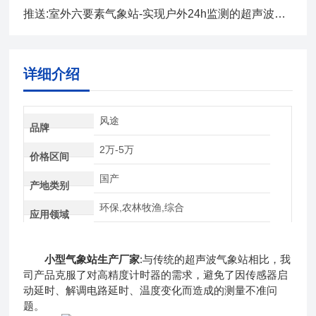
推送:室外六要素气象站-实现户外24h监测的超声波监测站 （顺+丰+包+邮）
详细介绍
风途
品牌
2万-5万
价格区间
国产
产地类别
环保,农林牧渔,综合
应用领域
小型气象站生产厂家
:与传统的超声波气象站相比，我
司产品克服了对高精度计时器的需求，避免了因传感器启
动延时、解调电路延时、温度变化而造成的测量不准问
题。