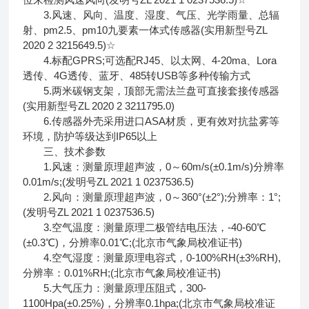
3.风速、风向、温度、湿度、气压、光学雨量、总辐
射、pm2.5、pm10九要素一体式传感器(实用新型号ZL
2020 2 3215649.5)☆
4.标配GPRS;可选配RJ45、以太网、4-20ma、Lora
透传、4G透传、蓝牙、485转USB等多种传输方式
5.两米碳钢支架，顶部无需法兰盘可直接套接传感器
(实用新型号ZL 2020 2 3211795.0)
6.传感器外壳采用进口ASA材质，更有效对抗盐雾等
环境，防护等级达到IP65以上
三、技术参数
1.风速：测量原理超声波，0～60m/s(±0.1m/s)分辨率
0.01m/s;(发明号ZL 2021 1 0237536.5)
2.风向：测量原理超声波，0～360°(±2°);分辨率：1°;
(发明号ZL 2021 1 0237536.5)
3.空气温度：测量原理二极管结电压法，-40-60℃
(±0.3℃)，分辨率0.01℃;(北京市气象局校准证书)
4.空气湿度：测量原理电容式，0-100%RH(±3%RH),
分辨率：0.01%RH;(北京市气象局校准证书)
5.大气压力：测量原理压阻式，300-
1100Hpa(±0.25%)，分辨率0.1hpa;(北京市气象局校准证