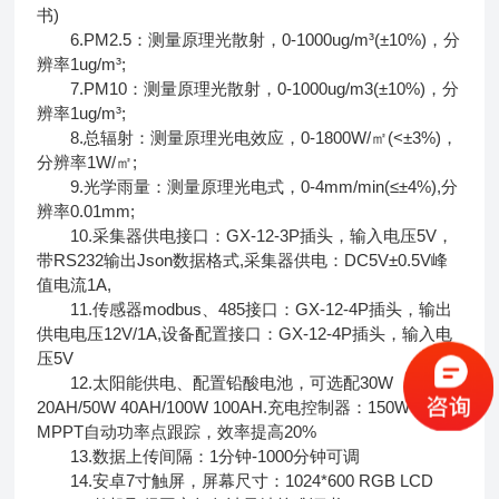
书)
6.PM2.5：测量原理光散射，0-1000ug/m³(±10%)，分
辨率1ug/m³;
7.PM10：测量原理光散射，0-1000ug/m3(±10%)，分
辨率1ug/m³;
8.总辐射：测量原理光电效应，0-1800W/㎡(<±3%)，
分辨率1W/㎡;
9.光学雨量：测量原理光电式，0-4mm/min(≤±4%),分
辨率0.01mm;
10.采集器供电接口：GX-12-3P插头，输入电压5V，
带RS232输出Json数据格式,采集器供电：DC5V±0.5V峰
值电流1A,
11.传感器modbus、485接口：GX-12-4P插头，输出
供电电压12V/1A,设备配置接口：GX-12-4P插头，输入电
压5V
12.太阳能供电、配置铅酸电池，可选配30W
20AH/50W 40AH/100W 100AH.充电控制器：150W，
MPPT自动功率点跟踪，效率提高20%
13.数据上传间隔：1分钟-1000分钟可调
14.安卓7寸触屏，屏幕尺寸：1024*600 RGB LCD