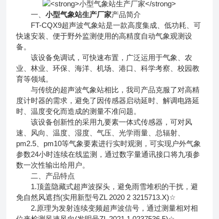
一、
小型气象站生产厂家
产品简介
FT-CQX9超声波气象站是一款高度集成、低功耗、可
快速安装、便于野外监测使用的高精度自动气象观测设
备。
该设备免调试，可快速布置，广泛运用于气象、农
业、林业、环保、海洋、机场、港口、科学考察、校园教
育等领域。
与传统的超声波气象站相比，我司产品克服了对高精
度计时器的需求，避免了因传感器启动延时、解调电路延
时、温度变化而造成的测量不准问题。
该设备创新性的采用九要素一体式传感器，可对风
速、风向、温度、湿度、气压、光学雨量、总辐射、
pm2.5、pm10等气象要素进行实时观测，可实现户外气象
参数24小时连续在线监测，通过数字量通讯接口将九项参
数一次性输出给用户。
二、产品特点
1.顶盖隐藏式超声波探头，避免雨雪堆积的干扰，避
免自然风遮挡(实用新型号ZL 2020 2 3215713.X)☆
2.原理为发射连续变频超声波信号，通过测量相对相
位来检测风速风向(发明号ZL 2021 1 0237536.5)☆