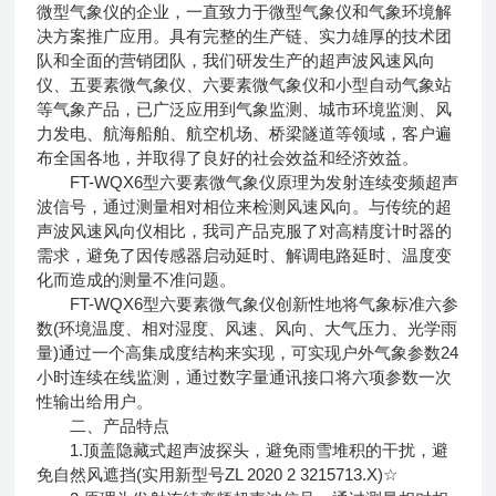
微型气象仪的企业，一直致力于微型气象仪和气象环境解
决方案推广应用。具有完整的生产链、实力雄厚的技术团
队和全面的营销团队，我们研发生产的超声波风速风向
仪、五要素微气象仪、六要素微气象仪和小型自动气象站
等气象产品，已广泛应用到气象监测、城市环境监测、风
力发电、航海船舶、航空机场、桥梁隧道等领域，客户遍
布全国各地，并取得了良好的社会效益和经济效益。
FT-WQX6型六要素微气象仪原理为发射连续变频超声
波信号，通过测量相对相位来检测风速风向。与传统的超
声波风速风向仪相比，我司产品克服了对高精度计时器的
需求，避免了因传感器启动延时、解调电路延时、温度变
化而造成的测量不准问题。
FT-WQX6型六要素微气象仪创新性地将气象标准六参
数(环境温度、相对湿度、风速、风向、大气压力、光学雨
量)通过一个高集成度结构来实现，可实现户外气象参数24
小时连续在线监测，通过数字量通讯接口将六项参数一次
性输出给用户。
二、产品特点
1.顶盖隐藏式超声波探头，避免雨雪堆积的干扰，避
免自然风遮挡(实用新型号ZL 2020 2 3215713.X)☆