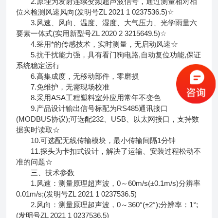
2.原理为发射连续变频超声波信号，通过测量相对相
位来检测风速风向(发明号ZL 2021 1 0237536.5)☆
3.风速、风向、温度、湿度、大气压力、光学雨量六
要素一体式(实用新型号ZL 2020 2 3215649.5)☆
4.采用*的传感技术，实时测量，无启动风速☆
5.抗干扰能力强，具有看门狗电路,自动复位功能,保证
系统稳定运行
6.高集成度，无移动部件，零磨损
7.免维护，无需现场校准
8.采用ASA工程塑料室外应用常年不变色
9.产品设计输出信号标配为RS485通讯接口
(MODBUS协议);可选配232、USB、以太网接口，支持数
据实时读取☆
10.可选配无线传输模块，最小传输间隔1分钟
11.探头为卡扣式设计，解决了运输、安装过程松动不
准的问题☆
三、技术参数
1.风速：测量原理超声波，0～60m/s(±0.1m/s)分辨率
0.01m/s;(发明号ZL 2021 1 0237536.5)
2.风向：测量原理超声波，0～360°(±2°);分辨率：1°;
(发明号ZL 2021 1 0237536.5)