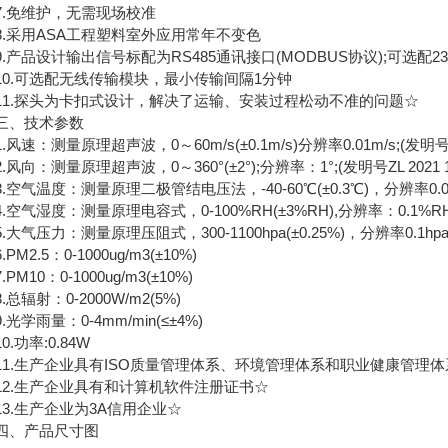
免维护，无需现场校准
采用ASA工程塑料室外应用常年不变色
产品设计输出信号标配为RS485通讯接口(MODBUS协议);可选配
.可选配无线传输模块，最小传输间隔1分钟
.探头为卡扣式设计，解决了运输、安装过程松动不准的问题☆
、技术参数
速：测量原理超声波，0～60m/s(±0.1m/s)分辨率0.01m/s;(发明号ZL 20
向：测量原理超声波，0～360°(±2°);分辨率：1°;(发明号ZL 2021 1 02
空气温度：测量原理二极管结电压法，-40-60℃(±0.3℃)，分辨率0.
气湿度：测量原理电容式，0-100%RH(±3%RH),分辨率：0.1%R
气压力：测量原理压阻式，300-1100hpa(±0.25%)，分辨率0.1h
M2.5：0-1000ug/m3(±10%)
M10：0-1000ug/m3(±10%)
辐射：0-2000W/m2(5%)
学雨量：0-4mm/min(≤±4%)
功率:0.84W
.生产企业具有ISO质量管理体系、环境管理体系和职业健康管理体
.生产企业具有和计算机软件注册证书☆
.生产企业为3A信用企业☆
、产品尺寸图