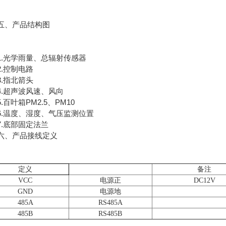
、产品结构图
光学雨量、总辐射传感器
控制电路
指北箭头
超声波风速、风向
百叶箱PM2.5、PM10
温度、湿度、气压监测位置
底部固定法兰
、产品接线定义
定义
备注
VCC
电源正
DC12V
GND
电源地
485A
RS485A
485B
RS485B