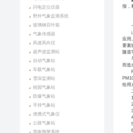
报，
闪电定位仪器
野外气象监测系统
玻璃钢百叶箱
一
山东
气象传感器
应用
风速风向仪
要素
超声波监测站
隧道
与传
自动气象站
而造
车载气象站
FT
PM
雪深监测站
给用
校园气象站
二
防爆气象站
1.
2.
手持气象站
3.风
便携式气象仪
4.
公路气象站
5.
6.
雷电预警系统