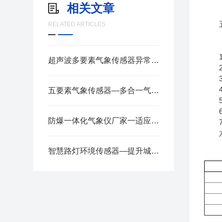
相关文章
五
RELATED ARTICLES
1.
超声波多要素气象传感器异常数据的诊断与解决方法
2.
3.
4.
五要素气象传感器—多合一气象站精准高效监测2025全+境+派+送
5.
6.
防爆一体化气象仪厂家一适应恶劣环境监测的防爆气象站
7.
六
智慧路灯环境传感器—提升城市管理效率，发现并预警恶劣天气