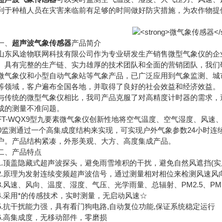
利于种植人员在灾害来临前有足够的时间做好防灾措施，为农作物提
、
超声波气象传感器
产品简介
风途物联网科技有限公司作为专业研发生产销售微型气象仪的企业
。具有完整的生产链、实力雄厚的技术团队和全面的营销团队，我们
微气象仪和小型自动气象站等气象产品，已广泛应用到气象监测、城
等领域，客户遍布全国各地，并取得了良好的社会效益和经济效益。
统的微型气象仪相比，我司产品克服了对高精度计时器的需求，避
成的测量不准问题。
-WQX9型九要素微气象仪创新性地将空气温度、空气湿度、风速、
10监测通过一个高集成度结构来实现，可实现户外气象参数24小时
户。产品结构紧凑，外形美观、大方、高度集成产品。
、产品特点
顶盖隐藏式超声波探头，避免雨雪堆积的干扰，避免自然风遮挡(实用新型号ZL 
原理为发射连续变频超声波信号，通过测量相对相位来检测风速风向(发明号ZL 
速、风向、温度、湿度、气压、光学雨量、总辐射、PM2.5、PM10九要素一
采用*的传感技术，实时测量，无启动风速☆
抗干扰能力强，具有看门狗电路,自动复位功能,保证系统稳定运行
高集成度，无移动部件，零磨损