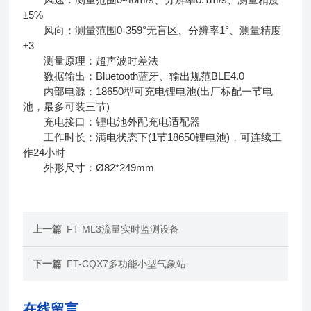
±5%
风向：测量范围0-359°无盲区、分辨率1°、测量精度
±3°
测量原理：超声波时差法
数据输出：Bluetooth蓝牙、输出规范BLE4.0
内部电源：18650型可充电锂电池(出厂标配一节电
池，最多可装三节)
充电接口：锂电池外配充电适配器
工作时长：满电状态下(1节18650锂电池)，可连续工
作24小时
外形尺寸：Ø82*249mm
上一篇
FT-ML3流量实时监测设备
下一篇
FT-CQX7多功能小型气象站
在线留言