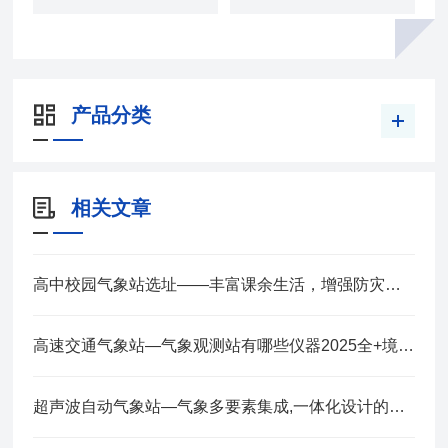
产品分类
相关文章
高中校园气象站选址——丰富课余生活，增强防灾意识 2025全+境+派+送
高速交通气象站—气象观测站有哪些仪器2025全+境+派+送
超声波自动气象站—气象多要素集成,一体化设计的小型气象站2025全+境+派+送