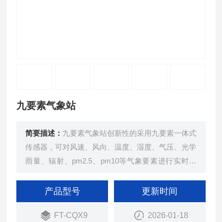
九要素气象站
简要描述：
九要素气象站创新性的采用九要素一体式
传感器，可对风速、风向、温度、湿度、气压、光学
雨量、辐射、pm2.5、pm10等气象要素进行实时观
测，可实现户外气象参数24小时连续在线监测，通
过数字量通讯接口将九项参数一次性输出给用户。
产品型号
更新时间
FT-CQX9
2026-01-18