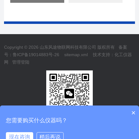
Copyright © 2026 山东风途物联网科技有限公司 版权所有
备案
号：鲁ICP备19014883号-26
sitemap.xml
技术支持：
化工仪器
网
管理登陆
×
您需要购买什么仪器吗？
现在咨询
稍后再说
鲁公网安备37079402370839
在线咨询
电话/微信