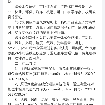
备。
该设备免调试，可快速布置，广泛运用于气象、农
业、林业、环保、海洋、机场、港口、科学考察、校园教
育等领域。
与传统的超声波气象站相比，我司产品克服了对高精
度计时器的需求，避免了因传感器启动延时、解调电路延
时、温度变化而造成的测量不准问题。
该设备创新性的采用九要素一体式传感器，可对风
速、风向、温度、湿度、气压、光学雨量、辐射、
pm2.5、pm10等气象要素进行实时观测，可实现户外气象
参数24小时连续在线监测，通过数字量通讯接口将九项参
数一次性输出给用户。
二、产品特点
1、顶盖隐藏式超声波探头，避免雨雪堆积的干扰，
避免自然风遮挡(实用新型zhuan利，zhuan利号ZL 2020 2
3215713.X)☆
2、原理为发射连续变频超声波信号，通过测量相对
相位来检测风速风向(发明zhuan利，zhuan利号ZL 2021 1
0237536.5)☆
3、风速、风向、温度、湿度、气压、光学雨量、辐
射、pm2.5、pm10九要素一体式传感器(实用新型zhuan