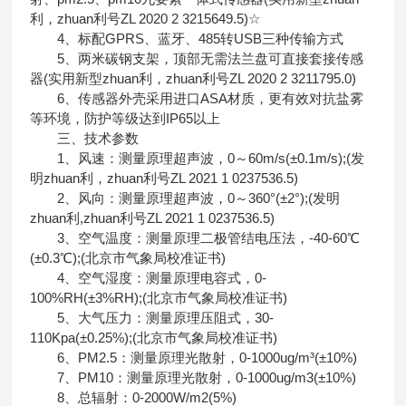
利，zhuan利号ZL 2020 2 3215649.5)☆
4、标配GPRS、蓝牙、485转USB三种传输方式
5、两米碳钢支架，顶部无需法兰盘可直接套接传感
器(实用新型zhuan利，zhuan利号ZL 2020 2 3211795.0)
6、传感器外壳采用进口ASA材质，更有效对抗盐雾
等环境，防护等级达到IP65以上
三、技术参数
1、风速：测量原理超声波，0～60m/s(±0.1m/s);(发
明zhuan利，zhuan利号ZL 2021 1 0237536.5)
2、风向：测量原理超声波，0～360°(±2°);(发明
zhuan利,zhuan利号ZL 2021 1 0237536.5)
3、空气温度：测量原理二极管结电压法，-40-60℃
(±0.3℃);(北京市气象局校准证书)
4、空气湿度：测量原理电容式，0-
100%RH(±3%RH);(北京市气象局校准证书)
5、大气压力：测量原理压阻式，30-
110Kpa(±0.25%);(北京市气象局校准证书)
6、PM2.5：测量原理光散射，0-1000ug/m³(±10%)
7、PM10：测量原理光散射，0-1000ug/m3(±10%)
8、总辐射：0-2000W/m2(5%)