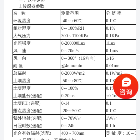
1.传感器参数
名 称
测量范围
分 辨 率
环境温度
-40～+60℃
0.1℃
相对湿度
0～100%RH
0.1%
大气压力
300～1100KPa
0.1KPa
光照强度
0-200000Lux
1Lux
风 速
0～70m/s
0.1m/s
风 向
0～360°（16方向）
1/16
雨 量
≦4mm/min
0.01mm
总辐射
0-2000W/m2
0.1W/m2
土壤温度
-50～+80℃
0.1℃
土壤湿度
0～100%
0.1%
土壤盐分(选配)
0-20ms
±0.1ms
土壤PH (选配)
0-14
0.1
露点温度(选配)
-20~+50℃
0.1℃
紫外辐射(选配)
0～70W/㎡
1W/㎡
日照时数(选配)
0～24h
0.1 h
光合有效辐射(选配)
400～700nm
灵 敏 度：10～50μv