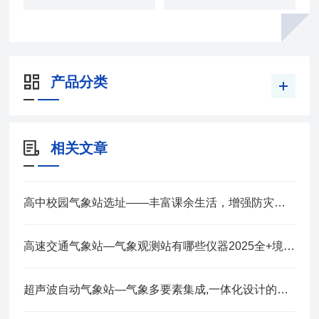
产品分类
相关文章
高中校园气象站选址——丰富课余生活，增强防灾意识 2025全+境+派+送
高速交通气象站—气象观测站有哪些仪器2025全+境+派+送
超声波自动气象站—气象多要素集成,一体化设计的小型气象站2025全+境+派+送