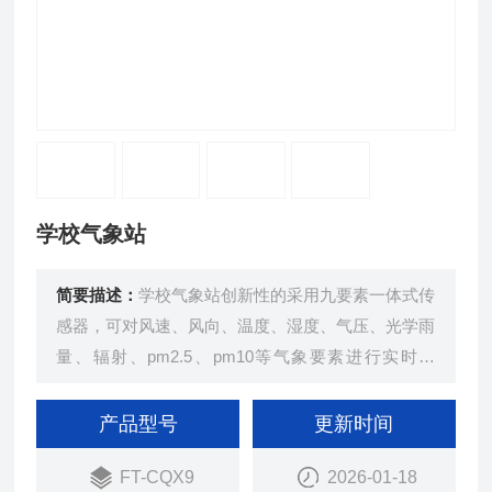
学校气象站
简要描述：
学校气象站创新性的采用九要素一体式传
感器，可对风速、风向、温度、湿度、气压、光学雨
量、辐射、pm2.5、pm10等气象要素进行实时观
测，可实现户外气象参数24小时连续在线监测，通
过数字量通讯接口将九项参数一次性输出给用户。
产品型号
更新时间
FT-CQX9
2026-01-18