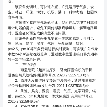
备。
该设备免调试，可快速布置，广泛运用于气象、农
业、林业、环保、海洋、机场、港口、科学考察、校园教
育等领域。
与传统的超声波气象站相比，我司产品克服了对高精
度计时器的需求，避免了因传感器启动延时、解调电路延
时、温度变化而造成的测量不准问题。
该设备创新性的采用九要素一体式传感器，可对风
速、风向、温度、湿度、气压、光学雨量、辐射、
pm2.5、pm10等气象要素进行实时观测，可实现户外气象
参数24小时连续在线监测，通过数字量通讯接口将九项参
数一次性输出给用户。
二、产品特点
1、顶盖隐藏式超声波探头，避免雨雪堆积的干扰，
避免自然风遮挡(实用新型号ZL 2020 2 3215713.X)☆
2、原理为发射连续变频超声波信号，通过测量相对
相位来检测风速风向(发明号ZL 2021 1 0237536.5)☆
3、风速、风向、温度、湿度、气压、光学雨量、辐
射、pm2.5、pm10九要素一体式传感器(实用新型号ZL
2020 2 3215649.5)☆
4、标配GPRS、蓝牙、485转USB三种传输方式