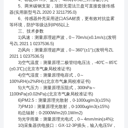
5、两米碳钢支架，顶部无需法兰盘可直接套接传感
器(实用新型号ZL 2020 2 3211795.0)
6、传感器外壳采用进口ASA材质，更有效对抗盐雾
等环境，防护等级达到IP65以上
三、技术参数
1)风速：测量原理超声波，0～70m/s(±0.1m/s);(发明
号ZL 2021 1 0237536.5)
2)风向：测量原理超声波，0～360°(±1°);(发明号ZL
2021 1 0237536.5)
3)空气温度：测量原理二极管结电压法，-40℃～85℃
(±0.3℃);(北京市气象局校准证书)
4)空气湿度：测量原理电容式，0～
100%RH(±2%RH);(北京市气象局校准证书)
5)大气压力：测量原理压阻式，300hPa～
1100hPa(±0.02hPa);(北京市气象局校准证书)
6)PM2.5：测量原理光散射，0-1000ug/m3(±15%)
7)PM10：测量原理光散射，0-1000ug/m3(±15%)
8)总辐射：0-2000W/m2(0.1W/m2)
9)光学雨量：测量原理光电式，0～4mm/min(±4%);
10)采集器供电接口：GX-12-3P插头，输入电压5V，