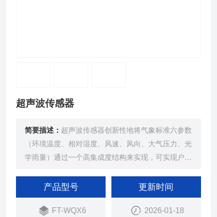
超声波传感器
简要描述：
超声波传感器创新性地将气象标准六参数
（环境温度、相对湿度、风速、风向、大气压力、光
学雨量）通过一个高集成度结构来实现，可实现户外
气象参数24小时连续在线监测，通过数字量通讯接
口将六项参数一次性输出给用户。
产品型号
更新时间
FT-WQX6
2026-01-18