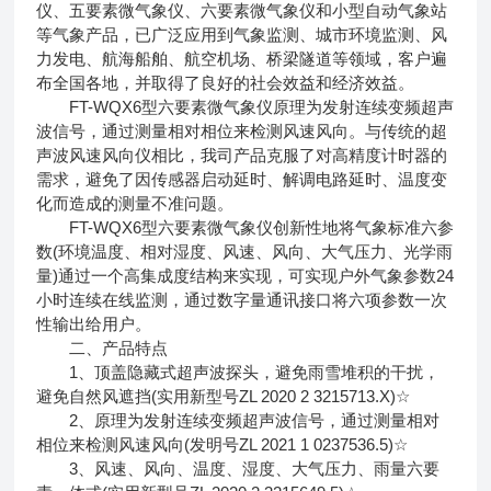
仪、五要素微气象仪、六要素微气象仪和小型自动气象站
等气象产品，已广泛应用到气象监测、城市环境监测、风
力发电、航海船舶、航空机场、桥梁隧道等领域，客户遍
布全国各地，并取得了良好的社会效益和经济效益。
FT-WQX6型六要素微气象仪原理为发射连续变频超声
波信号，通过测量相对相位来检测风速风向。与传统的超
声波风速风向仪相比，我司产品克服了对高精度计时器的
需求，避免了因传感器启动延时、解调电路延时、温度变
化而造成的测量不准问题。
FT-WQX6型六要素微气象仪创新性地将气象标准六参
数(环境温度、相对湿度、风速、风向、大气压力、光学雨
量)通过一个高集成度结构来实现，可实现户外气象参数24
小时连续在线监测，通过数字量通讯接口将六项参数一次
性输出给用户。
二、产品特点
1、顶盖隐藏式超声波探头，避免雨雪堆积的干扰，
避免自然风遮挡(实用新型号ZL 2020 2 3215713.X)☆
2、原理为发射连续变频超声波信号，通过测量相对
相位来检测风速风向(发明号ZL 2021 1 0237536.5)☆
3、风速、风向、温度、湿度、大气压力、雨量六要