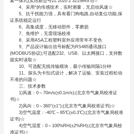
素一体式(实用新型号ZL 2020 2 3215649.5)☆
4、采用*的传感技术，实时测量，无启动风速☆
5、抗干扰能力强，具有看门狗电路,自动复位功能,保
证系统稳定运行
6、高集成度，无移动部件，零磨损
7、免维护，无需现场校准
8、采用ASA工程塑料室外应用常年不变色
9、产品设计输出信号标配为RS485通讯接口
(MODBUS协议);可选配232、USB、以太网接口，支持数
据实时读取☆
10、可选配无线传输模块，最小传输间隔1分钟
11、探头为卡扣式设计，解决了运输、安装过程松动
不准的问题☆
三、技术参数
1)风速：0～70m/s(±0.1m/s);(北京市气象局校准证
书)☆
2)风向：0～360°(±1°);(北京市气象局校准证书)☆
3)空气温度：-40℃～85℃(±0.3℃);(北京市气象局校准
证书)☆
4)空气湿度：0～100%RH(±2%RH);(北京市气象局校
准证书)☆