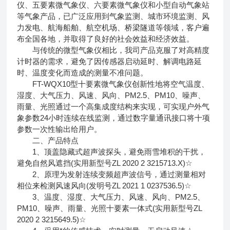
仪、五要素微气象仪、六要素微气象仪和小型自动气象站
等气象产品，已广泛应用到气象监测、城市环境监测、风
力发电、航海船舶、航空机场、桥梁隧道等领域，客户遍
布全国各地，并取得了良好的社会效益和经济效益。
与传统的微型气象仪相比，我司产品克服了对高精度
计时器的需求，避免了因传感器启动延时、解调电路延
时、温度变化而造成的测量不准问题。
FT-WQX10型十要素微气象仪创新性地将空气温度、
湿度、大气压力、风速、风向、PM2.5、PM10、噪声、
雨量、光照通过一个高集成度结构来实现，可实现户外气
象参数24小时连续在线监测，通过数字量通讯接口将十项
参数一次性输出给用户。
二、产品特点
1、顶盖隐藏式超声波探头，避免雨雪堆积的干扰，
避免自然风遮挡(实用新型号ZL 2020 2 3215713.X)☆
2、原理为发射连续变频超声波信号，通过测量相对
相位来检测风速风向(发明号ZL 2021 1 0237536.5)☆
3、温度、湿度、大气压力、风速、风向、PM2.5、
PM10、噪声、雨量、光照十要素一体式(实用新型号ZL
2020 2 3215649.5)☆