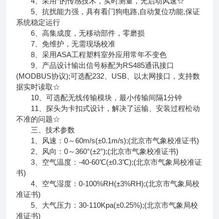
4、采用*的传感技术，实时测量，无启动风速☆
5、抗扰能力强，具有看门狗电路,自动复位功能,保证
系统稳定运行
6、高集成度，无移动部件，零磨损
7、免维护，无需现场校准
8、采用ASA工程塑料室外应用常年不变色
9、产品设计输出信号标配为RS485通讯接口
(MODBUS协议);可选配232、USB、以太网接口，支持数
据实时读取☆
10、可选配无线传输模块，最小传输间隔1分钟
11、探头为卡扣式设计，解决了运输、安装过程松动
不准的问题☆
三、技术参数
1、风速：0～60m/s(±0.1m/s);(北京市气象校准证书)
2、风向：0～360°(±2°);(北京市气象校准证书)
3、空气温度：-40-60℃(±0.3℃);(北京市气象局校准证
书)
4、空气湿度：0-100%RH(±3%RH);(北京市气象局校
准证书)
5、大气压力：30-110Kpa(±0.25%);(北京市气象局校
准证书)