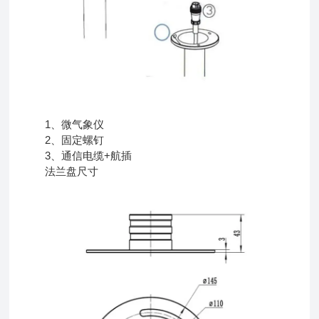
1、微气象仪
2、固定螺钉
3、通信电缆+航插
法兰盘尺寸