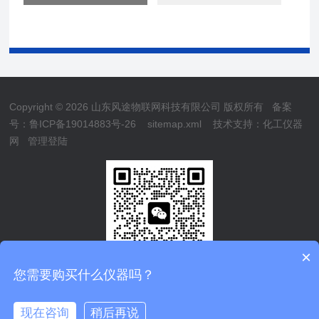
Copyright © 2026 山东风途物联网科技有限公司 版权所有
备案
号：鲁ICP备19014883号-26
sitemap.xml
技术支持：
化工仪器
网
管理登陆
×
您需要购买什么仪器吗？
现在咨询
稍后再说
鲁公网安备37079402370839
在线咨询
电话/微信