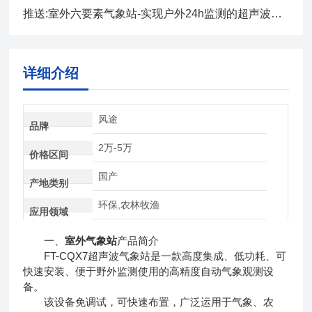
推送:室外六要素气象站-实现户外24h监测的超声波监测站 （顺+丰+包+邮）
详细介绍
风途
品牌
2万-5万
价格区间
国产
产地类别
环保,农林牧渔
应用领域
一、
室外气象站
产品简介
FT-CQX7超声波气象站是一款高度集成、低功耗、可
快速安装、便于野外监测使用的高精度自动气象观测设
备。
该设备免调试，可快速布置，广泛运用于气象、农