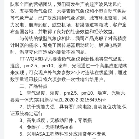
队和全面的营销团队，我们研发生产的超声波风速风向
仪、五要素微气象仪、六要素微气象仪和小型自动气象站
等气象产品，已广泛应用到气象监测、城市环境监测、风
力发电、航海船舶、航空机场、桥梁隧道等领域，客户遍
布全国各地，并取得了良好的社会效益和经济效益。
与传统的微型气象仪相比，我司产品克服了对高精度
计时器的需求，避免了因传感器启动延时、解调电路延
时、温度变化而造成的测量不准问题。
FT-WQX6B型六要素微气象仪创新性地将空气温度、
湿度、pm2.5、pm10、噪声、光照通过一个高集成度结构
来实现，可实现户外气象参数24小时连续在线监测，通过
数字量通讯接口将六项参数一次性输出给用户。
二、产品特点
1、空气温度、湿度、pm2.5、pm10、噪声、光照六
要素一体式(实用新型号ZL 2020 2 3215649.5)☆
2、抗干扰能力强，具有看门狗电路,自动复位功能,保
证系统稳定运行
3、高集成度，无移动部件，零磨损
4、免维护，无需现场校准
5、采用ASA工程塑料室外应用常年不变色