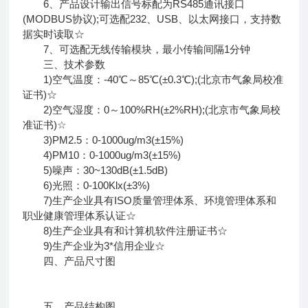
6、产品设计输出信号标配为RS485通讯接口
(MODBUS协议);可选配232、USB、以太网接口，支持数
据实时读取☆
7、可选配无线传输模块，最小传输间隔1分钟
三、技术参数
1)空气温度：-40℃～85℃(±0.3℃);(北京市气象局校准
证书)☆
2)空气湿度：0～100%RH(±2%RH);(北京市气象局校
准证书)☆
3)PM2.5：0-1000ug/m3(±15%)
4)PM10：0-1000ug/m3(±15%)
5)噪声：30~130dB(±1.5dB)
6)光照：0-100Klx(±3%)
7)生产企业具有ISO质量管理体系、环境管理体系和
职业健康管理体系认证☆
8)生产企业具有和计算机软件注册证书☆
9)生产企业为3*信用企业☆
四、产品尺寸图
五、产品结构图