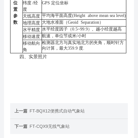
位
纬度
/经
GPS 定位坐标
置
度
平均海平面高度
(Height above mean sea level)
参
天线高度
数
大地水准面（
Geoid Separation）
地理高度
水平经度因子（
0.5~99.9）, 越小经度越高
水平精度
航速，单位节或米
/小时
移动速度
检测器北方与真实地北方的夹角，顺时针方
移动航向
向计算，最大
359.9 度.
角
四、实景照片
上一篇
FT-BQX12便携式自动气象站
下一篇
FT-CQX9无线气象站