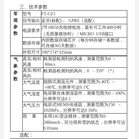
三、技术参数
常
型号
FT-CZ1
规
信号输出
蓝牙
(标配)；
GPRS（
选配）
参
2
节
18650充电锂电池，最长可工作480小时
电源要求
数
（无雨量模块时） /
MICRO USB
接口
内部数据存储芯片（每分钟存储一条数据，
数据存储
可存储
365天数据）
外型尺寸
190*174*335mm
真实
/相对
检测器检测到的风速，测量范围为
0 －
气
风速
60m/s
象
真实
/相对
检测器检测到的风向，
0 －359
°
（*）
参
风向
数
能隙式测温元件，测量范围为
-40℃ －
大气温度
+80℃, 分辨率可达0.1℃
电容聚合体测湿器件，测量范围为
0－100%,
大气湿度
分辨率可达0.1
电容式
MEMS传感器，测量范围为150 －
大气压力
1020hPa，分辨率可达0.1hPa
雨
量
采用
24G雷达模块，测量范围为0-
200mm/
h
，区分雨和雪的状态，分辨率可达
0.01mm
选配：