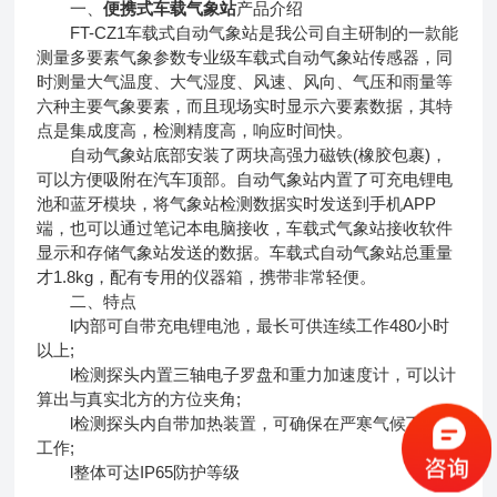
一、
便携式车载气象站
产品介绍
FT-CZ1车载式自动气象站是我公司自主研制的一款能
测量多要素气象参数专业级车载式自动气象站传感器，同
时测量大气温度、大气湿度、风速、风向、气压和雨量等
六种主要气象要素，而且现场实时显示六要素数据，其特
点是集成度高，检测精度高，响应时间快。
自动气象站底部安装了两块高强力磁铁(橡胶包裹)，
可以方便吸附在汽车顶部。自动气象站内置了可充电锂电
池和蓝牙模块，将气象站检测数据实时发送到手机APP
端，也可以通过笔记本电脑接收，车载式气象站接收软件
显示和存储气象站发送的数据。车载式自动气象站总重量
才1.8kg，配有专用的仪器箱，携带非常轻便。
二、特点
l内部可自带充电锂电池，最长可供连续工作480小时
以上;
l检测探头内置三轴电子罗盘和重力加速度计，可以计
算出与真实北方的方位夹角;
l检测探头内自带加热装置，可确保在严寒气候下正常
工作;
l整体可达IP65防护等级