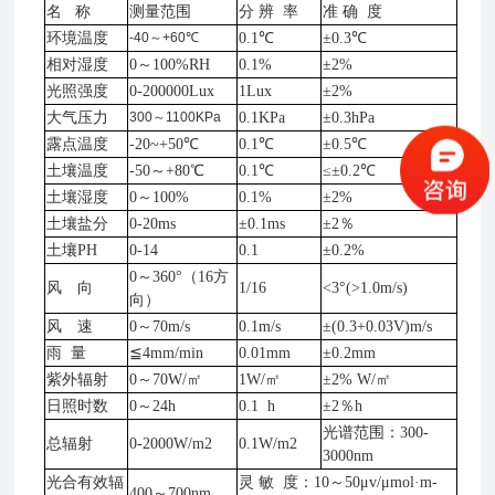
名
称
测量范围
分
辨 率
准
确 度
环境温度
-40
～
+60℃
0.1℃
±0.3℃
相对湿度
0～100%RH
0.1%
±2%
光照强度
0-200000Lux
1Lux
±2%
大气压力
300
～
1100KPa
0.1KPa
±0.3hPa
露点温度
-20~+50℃
0.1℃
±0.5℃
土壤温度
-50～+80℃
0.1℃
≤±0.2℃
土壤湿度
0～100%
0.1%
±2%
土壤盐分
0-20ms
±0.1ms
±2％
土壤
PH
0-14
0.1
±0.2%
0～360°（16方
风 向
1/16
<3°(>1.0m/s)
向）
风 速
0～70m/s
0.1m/s
±(0.3+0.03V)m/s
雨
量
≦4mm/min
0.01mm
±0.2mm
紫外辐射
0～70W/㎡
1W/㎡
±2% W/㎡
日照时数
0～24h
0.1 h
±2％h
光谱范围：
300-
总辐射
0-2000W/m2
0.1W/m2
3000nm
光合有效辐
灵
敏 度：10～50μv/μmol·m-
400～700nm