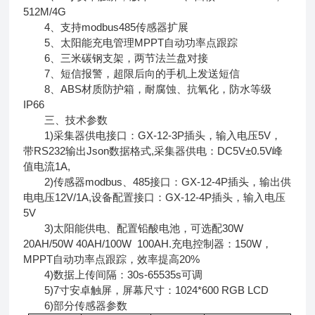
512M/4G
4、支持modbus485传感器扩展
5、太阳能充电管理MPPT自动功率点跟踪
6、三米碳钢支架，两节法兰盘对接
7、短信报警，超限后向的手机上发送短信
8、ABS材质防护箱，耐腐蚀、抗氧化，防水等级
IP66
三、技术参数
1)采集器供电接口：GX-12-3P插头，输入电压5V，
带RS232输出Json数据格式,采集器供电：DC5V±0.5V峰
值电流1A,
2)传感器modbus、485接口：GX-12-4P插头，输出供
电电压12V/1A,设备配置接口：GX-12-4P插头，输入电压
5V
3)太阳能供电、配置铅酸电池，可选配30W
20AH/50W 40AH/100W 100AH.充电控制器：150W，
MPPT自动功率点跟踪，效率提高20%
4)数据上传间隔：30s-65535s可调
5)7寸安卓触屏，屏幕尺寸：1024*600 RGB LCD
6)部分传感器参数