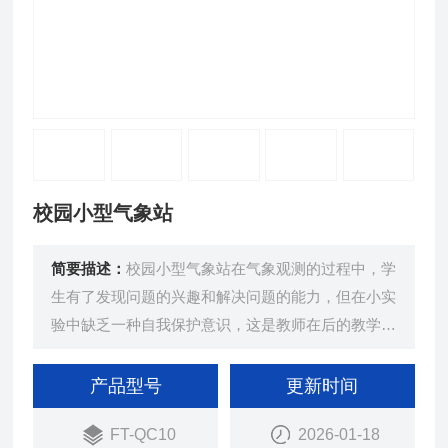
校园小型气象站
简要描述：
校园小型气象站在气象观测的过程中，学
生有了发现问题的兴趣和解决问题的能力，但在小实
验中缺乏一种自我保护意识，这是教师在后的教学中
需要重点强调的地方。该设备由气象传感器，采集
器，太阳能供电系统，立杆支架，云平台五部分组
产品型号
更新时间
成。
FT-QC10
2026-01-18