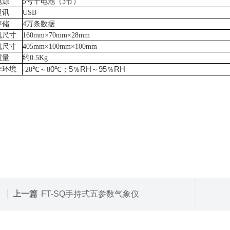
电源
5
号干电池（
3
节）
通讯
USB
存储
4
万条数据
机尺寸
160mm
×
70mm
×
28mm
机尺寸
405mm
×
100mm
×
100mm
重量
约
0.5Kg
0
5
RH
95
RH
作环境
-20
℃～
8
℃；
％
～
％
上一篇
FT-SQ手持式五参数气象仪