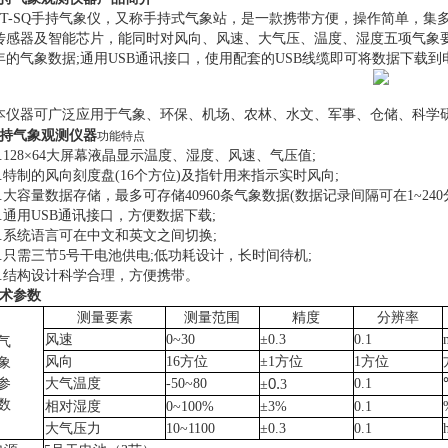
-SQ手持气象仪，又称手持式气象站，是一款携带方便，操作简单，集
传感器及智能芯片，能同时对风向、风速、大气压、温度、湿度五项气象要
年的气象数据;通用USB通讯接口，使用配套的USB线缆即可将数据下载
器可广泛应用于气象、环保、机场、农林、水文、军事、仓储、科学
持气象观测仪器
功能特点
128×64大屏幕液晶显示温度、湿度、风速、气压值;
特制的风向刻度盘(16个方位)及指针用来指示实时风向;
大容量数据存储，最多可存储40960条气象数据(数据记录间隔可在1~240
通用USB通讯接口，方便数据下载;
系统语言可在中文和英文之间切换;
只需三节5号干电池供电;低功耗设计，长时间待机;
结构设计科学合理，方便携带。
技术参数
测量要素
测量范围
精度
分辨率
风速
0~30
±
0.3
0.1
气
风向
16
方位
±
1
方位
1
方位
象
0.
参
大气温度
-50~80
0.1
±
3
数
相对湿度
0~100%
±
3%
0.1
大气压力
10~1100
±
0.3
0.1