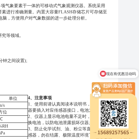
多项气象要素于一体的可移动式气象观测仪器。系统采用
素进行准确测量。内置大容量FLASH存储芯片可存储至
到电脑，方便用户对气象数据的进一步处理分析。
研究等领域。
分钟之间设置);
现在有优惠活动吗
4、注意事项
单位
1、使用前请认真阅读本说明书，确保传感
m/s
器要插入对应传感器接口，电池方向正确;
方位
2、仪器上显示电池电量不足时，请及时跟
℃
换电池，以防电池泄露损坏仪器;
%RH
3、防止化学试剂、油、粉尘等直接侵害传
hPa
感器，勿在结露、极限温度环境下长期使