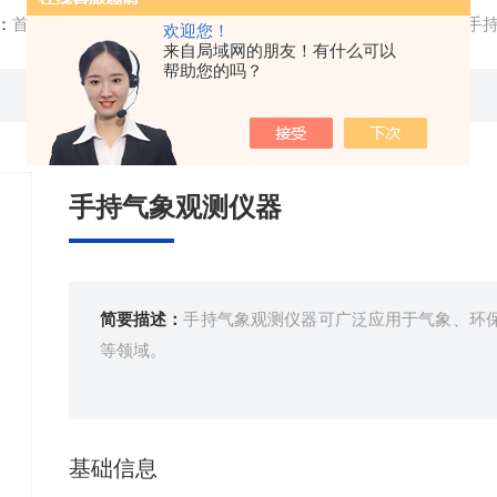
：
首页
/
产品中心
/
气象环境监测设备
/
气象监测站
/ FT-SQ
欢迎您！
来自局域网的朋友！有什么可以
帮助您的吗？
手持气象观测仪器
简要描述：
手持气象观测仪器可广泛应用于气象、环
等领域。
基础信息