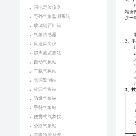
FT
闪电定位仪器
精密
野外气象监测系统
少一
玻璃钢百叶箱
气象传感器
本仪
手
2、
风速风向仪
1.
超声波监测站
2.
3.
自动气象站
4.
车载气象站
5.
6.
雪深监测站
7.
校园气象站
3、
防爆气象站
手持气象站
便携式气象仪
公路气象站
雷电预警系统