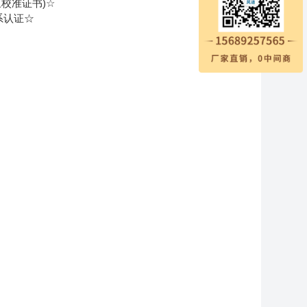
气象校准证书)☆
系认证☆