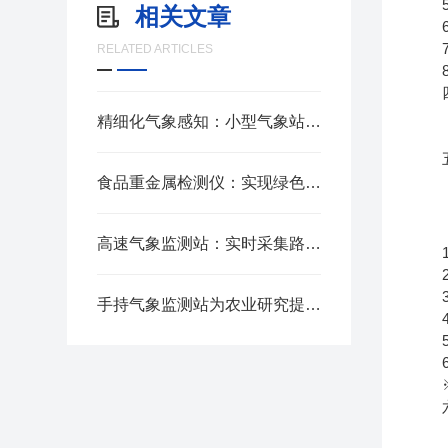
5)大
相关文章
6)
7)
RELATED ARTICLES
8)
四
精细化气象感知：小型气象站监测仪器的普及与实用价值
五
食品重金属检测仪：实现绿色检测的重要途径
高速气象监测站：实时采集路面与气象数据，保障道路行车安全
1
2
3
手持气象监测站为农业研究提供全面数据支撑
4
5、
6、
※此
六