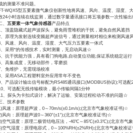
成的测量不准问题。
-WQX5型五要素微气象仪创新性地将风速、风向、温度、湿度、
数24小时连续在线监测，通过数字量通讯接口将五项参数一次性输出
、
五要素一体气象传感器
产品特点
顶盖隐藏式超声波探头，避免雨雪堆积的干扰，避免自然风遮挡
原理为发射连续变频超声波信号，通过测量相对相位来检测风速
风速、风向、温度、湿度、大气压力五要素一体式
采用*的传感技术，实时测量，无启动风速☆
抗干扰能力强，具有看门狗电路,自动复位功能,保证系统稳定运行
高集成度，无移动部件，零磨损
免维护，无需现场校准
采用ASA工程塑料室外应用常年不变色
产品设计输出信号标配为RS485通讯接口(MODBUS协议);可选配
、可选配无线传输模块，最小传输间隔1分钟
、探头为卡扣式设计，解决了运输、安装过程松动不准的问题☆
、技术参数
速：原理超声波，0～70m/s(±0.1m/s);(北京市气象校准证书)☆
风向：原理超声波0～360°(±1°);(北京市气象校准证书)☆
空气温度：原理二极管结电压法，-40℃～85℃(±0.3℃);(北京市气
空气湿度：原理电容式，0～100%RH(±2%RH);(北京市气象校准证