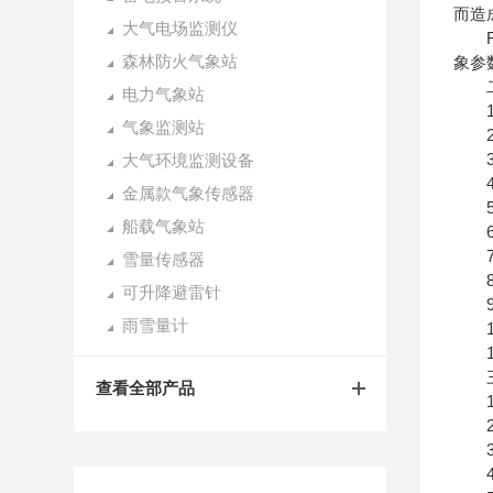
而造
大气电场监测仪
FT
森林防火气象站
象参
二
电力气象站
1、
气象监测站
2、
3、
大气环境监测设备
4、
金属款气象传感器
5、
船载气象站
6、
7、
雪量传感器
8、
可升降避雷针
9、
雨雪量计
10
11
三
查看全部产品
1)风
2)
3)
4)