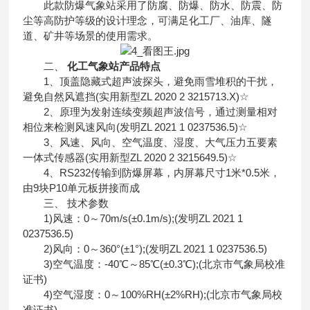
此款防爆气象站采用了防腐、防爆、防水、防震、防
尘等高防护等级的设计理念，可满足化工厂、油库、隧
道、矿井等场景的使用需求。
二、
化工气象站
产品特点
1、顶盖隐藏式超声波探头，避免雨雪堆积的干扰，
避免自然风遮挡(实用新型ZL 2020 2 3215713.X)☆
2、原理为发射连续变频超声波信号，通过测量相对
相位来检测风速风向(发明ZL 2021 1 0237536.5)☆
3、风速、风向、空气温度、湿度、大气压力五要素
一体式传感器(实用新型ZL 2020 2 3215649.5)☆
4、RS232传输到防爆屏幕，内屏幕尺寸1米*0.5米，
由9块P10单元板拼接而成
三、 技术参数
1)风速：0～70m/s(±0.1m/s);(发明ZL 2021 1
0237536.5)
2)风向：0～360°(±1°);(发明ZL 2021 1 0237536.5)
3)空气温度：-40℃～85℃(±0.3℃);(北京市气象局校准
证书)
4)空气湿度：0～100%RH(±2%RH);(北京市气象局校
准证书)