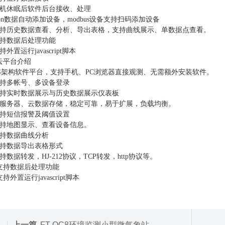
机休眠后软件后台接收、处理
on
数据自动添加设备，
modbus
设备支持扫码添加设备
持历史数据查看、分析、导出表格，支持曲线展示、单数据点查看。
持数据后处理功能
持外置运行
javascript
脚本
云平台介绍
S
架构软件平台，支持手机、
PC
浏览器直接观测、无需额外安装软件。
持多帐号、多设备登录
持实时数据展示与历史数据展示仪表板
服务器、云数据存储，稳定可靠，易于扩展，负载均衡。
持短信报警及阈值设置
持地图显示、查看设备信息。
持数据曲线分析
持数据导出表格形式
持数据转发，
HJ-212
协议，
TCP
转发，
http
协议等。
支持数据后处理功能
支持外置运行
javascript
脚本
上一篇
FT-QC8环境监测小型微气象站