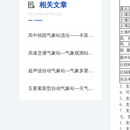
相关文章
露点
RELATED ARTICLES
土壤
土壤
土壤
土壤
高中校园气象站选址——丰富课余生活，增强防灾意识 2025全+境+派+送
风 
风 
雨
高速交通气象站—气象观测站有哪些仪器2025全+境+派+送
紫外
日照
超声波自动气象站—气象多要素集成,一体化设计的小型气象站2025全+境+派+送
总辐
光合
3
、支
五要素新型自动气象站—天气变化一目了然的超声波气象站2024全+境+派+送
4
、可
5
、支
6
、支
7
、支
七、
1
、安
2
、支