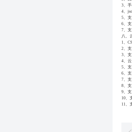
3
、手
4
、
js
5
、支
6
、支
7
、支
八、
1
、
C
2
、支
3
、支
4
、云
5
、支
6
、支
7
、支
8
、支
9
、支
10
、
11
、