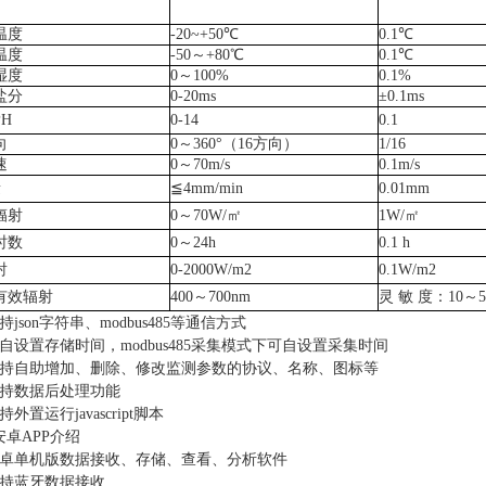
温度
-20~+50℃
0.1℃
温度
-50～+80℃
0.1℃
湿度
0～100%
0.1%
盐分
0-20ms
±0.1ms
PH
0-14
0.1
向
0～360°（16方向）
1/16
速
0～70m/s
0.1m/s
量
≦4mm/min
0.01mm
辐射
0～70W/㎡
1W/㎡
时数
0～24h
0.1 h
射
0-2000W/m2
0.1W/m2
有效辐射
400～700nm
灵
敏 度：10～50μ
持
json
字符串、
modbus485
等通信方式
自设置存储时间，
modbus485
采集模式下可自设置采集时间
持自助增加、删除、修改监测参数的协议、名称、图标等
持数据后处理功能
持外置运行
javascript
脚本
安卓
APP
介绍
卓单机版数据接收、存储、查看、分析软件
持蓝牙数据接收