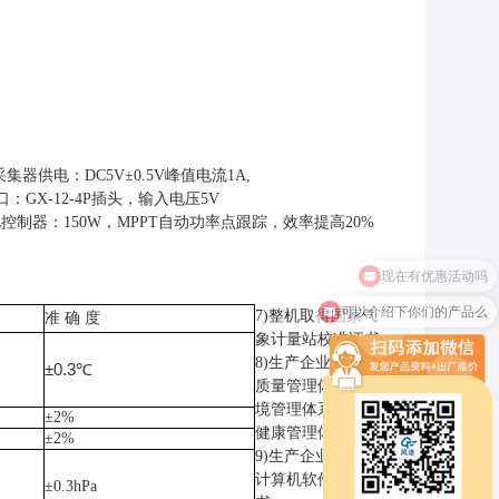
采集器供电：
DC5V
±
0.5V
峰值电流
1A,
口：
GX-12-4P
插头，输入电压
5V
电控制器：
150W
，
MPPT
自动功率点跟踪，效率提高
20%
可以介绍下你们的产品么
7)
整机取得国家气
准
确 度
象计量站校准证书
8)
生产企业具有
ISO
±0.3℃
质量管理体系、环
境管理体系和职业
±2%
健康管理体系认证
±2%
9)
生产企业具有和
计算机软件注册证
±0.3hPa