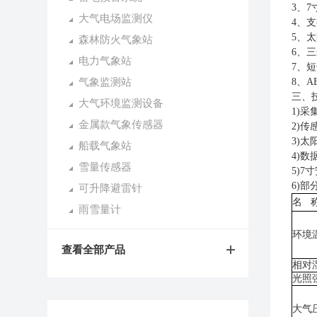
3
、
7
大气电场监测仪
4
、支
5
、太
森林防火气象站
6
、三
电力气象站
7
、短
气象监测站
8
、
A
三、
大气环境监测设备
1)
采
金属款气象传感器
2)
传
3)
太
船载气象站
4)
数
雪量传感器
5)7
寸
6)
可升降避雷针
名
雨雪量计
环境
查看全部产品
相对
光照
大气