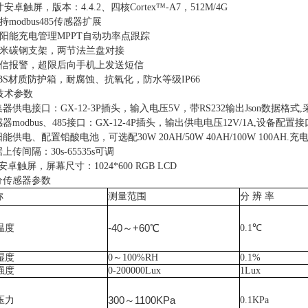
寸安卓触屏，版本：
4.4.2
、四核
Cortex
™
-A7
，
512M/4G
持
modbus485
传感器扩展
阳能充电管理
MPPT
自动功率点跟踪
米碳钢支架，两节法兰盘对接
信报警，超限后向手机上发送短信
BS
材质防护箱，耐腐蚀、抗氧化，防水等级
IP66
技术参数
集器供电接口：
GX-12-3P
插头，输入电压
5V
，带
RS232
输出
Json
数据格式
,
感器
modbus
、
485
接口：
GX-12-4P
插头，输出供电电压
12V/1A,
设备配置接
阳能供电、配置铅酸电池，可选配
30W 20AH/50W 40AH/100W 100AH.
充
据上传间隔：
30s-65535s
可调
安卓触屏，屏幕尺寸：
1024*600 RGB LCD
部分传感器参数
称
测量范围
分
辨 率
-40～+60℃
温度
0.1℃
湿度
0～100%RH
0.1%
强度
0-200000Lux
1Lux
300～1100KPa
压力
0.1KPa