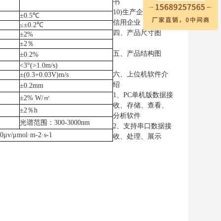
书
10)
生产企业为
3A
级
±0.5℃
信用企业
≤±0.2℃
四、产品尺寸图
±2%
±2％
五、产品结构图
±0.2%
<3°(>1.0m/s)
六、上位机软件介
±(0.3+0.03V)m/s
绍
±0.2mm
1
、
PC
单机版数据接
±2% W/㎡
收、存储、查看、
±2％h
分析软件
光谱范围：
300-3000nm
2
、支持串口数据接
v/μmol·m-2·s-1
收、处理、展示