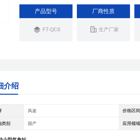
产品型号
厂商性质
FT-QC6
生产厂家
细介绍
牌
风途
价格区
地类别
国产
应用领
动小型气象站