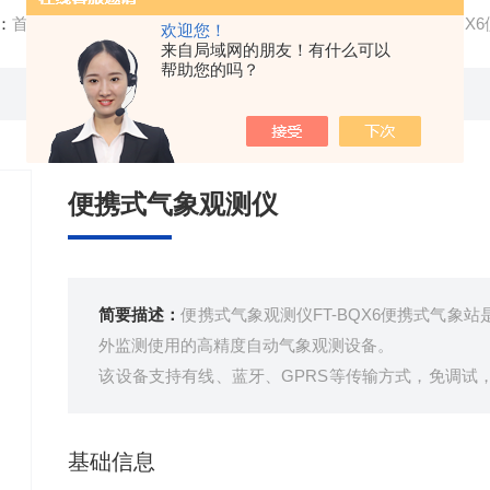
：
首页
/
产品中心
/
气象环境监测设备
/
气象监测站
/ FT--B
欢迎您！
来自局域网的朋友！有什么可以
帮助您的吗？
便携式气象观测仪
简要描述：
便携式气象观测仪FT-BQX6便携式气象
外监测使用的高精度自动气象观测设备。
该设备支持有线、蓝牙、GPRS等传输方式，免调试
移动气象监测等气象数据的获取。广泛运用于气象、
园教育等领域。
基础信息