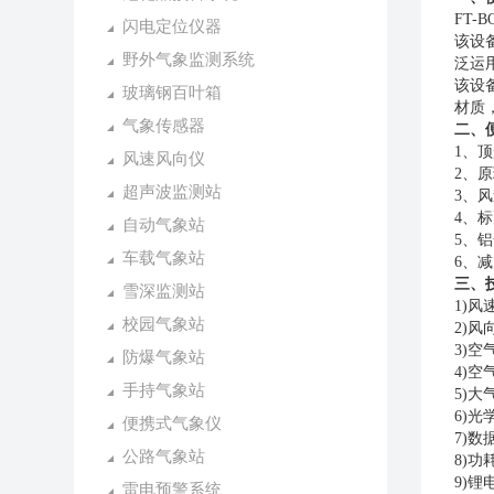
FT-B
闪电定位仪器
该设
野外气象监测系统
泛运
该设
玻璃钢百叶箱
材质
气象传感器
二、
1
、顶
风速风向仪
2
、原
超声波监测站
3
、风
4
、标
自动气象站
5
、铝
车载气象站
6
、减
三、
雪深监测站
1)
风
校园气象站
2)
风
3)
空
防爆气象站
4)
空
手持气象站
5)
大
6)
光
便携式气象仪
7)
数
公路气象站
8)
功
9)
锂
雷电预警系统