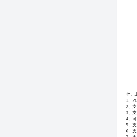
七、
1
、
P
2
、支
3
、支
4
、可
5
、支
6
、支