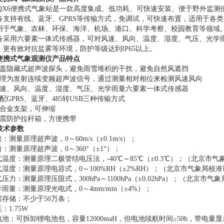
QX6
便携式气象站是一款高度集成、低功耗、可快速安装、便于野外监测
备支持有线、蓝牙、
GPRS
等传输方式，免调试，可快速布置，适用于各类
用于气象、农林、环保、海洋、机场、港口、科学考察、校园教育等领域
备采用六要素一体式传感器，可对风速、风向、温度、湿度、气压、光学
，更有效对抗盐雾等环境，防护等级达到
IP65
以上。
便携式气象观测仪
产品特点
盖隐藏式超声波探头，避免雨雪堆积的干扰，避免自然风遮挡
理为发射连续变频超声波信号，通过测量相对相位来检测风速风向
速、风向、温度、湿度、气压、光学雨量六要素一体式传感器
配
GPRS
、蓝牙、
485
转
USB
三种传输方式
合金支架，可伸缩
震防护拉杆箱，方便携带
技术参数
速：测量原理超声波，
0
～
60m/s
（±
0.1m/s
）；
向：测量原理超声波，
0
～
360
°（±
1
°）；
气温度：测量原理二极管结电压法，
-40
℃～
85
℃（±
0.3
℃）；（北京市气
气湿度：测量原理电容式，
0
～
100%RH
（±
2%RH
）；（北京市气象局校准
气压力：测量原理压阻式，
300hPa
～
1100hPa
（±
0.02hPa
）；（北京市气象
学雨量：测量原理光电式，
0
～
4mm/min
（±
4%
）；
据存储：不少于
50
万条；
耗：
1.75W
电池：可拆卸锂电池包，容量
12000maH
，但电池续航时间≥
50h
，带电量显