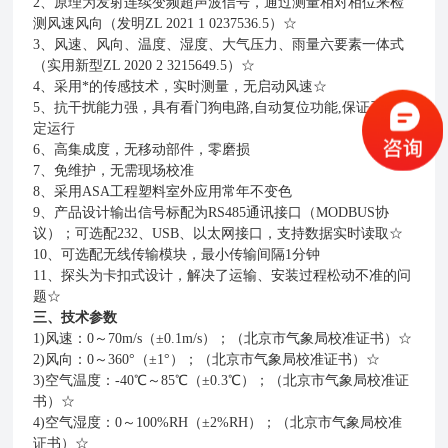
2、原理为发射连续变频超声波信号，通过测量相对相位来检
测风速风向（发明ZL 2021 1 0237536.5）☆
3、风速、风向、温度、湿度、大气压力、雨量六要素一体式
（实用新型ZL 2020 2 3215649.5）☆
4、采用*的传感技术，实时测量，无启动风速☆
5、抗干扰能力强，具有看门狗电路,自动复位功能,保证系统稳
定运行
6、高集成度，无移动部件，零磨损
7、免维护，无需现场校准
8、采用ASA工程塑料室外应用常年不变色
9、产品设计输出信号标配为RS485通讯接口（MODBUS协
议）；可选配232、USB、以太网接口，支持数据实时读取☆
10、可选配无线传输模块，最小传输间隔1分钟
11、探头为卡扣式设计，解决了运输、安装过程松动不准的问
题☆
三、技术参数
1)风速：0～70m/s（±0.1m/s）；（北京市气象局校准证书）☆
2)风向：0～360°（±1°）；（北京市气象局校准证书）☆
3)空气温度：-40℃～85℃（±0.3℃）；（北京市气象局校准证
书）☆
4)空气湿度：0～100%RH（±2%RH）；（北京市气象局校准
证书）☆