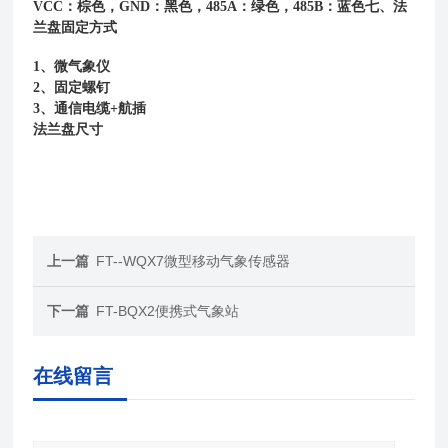
VCC：棕色，GND：黑色，485A：绿色，485B：蓝色
七、法
兰盘固定方式
1、微气象仪
2、固定螺钉
3、通信电缆+航插
法兰盘尺寸
上一篇
FT--WQX7微型移动气象传感器
下一篇
FT-BQX2便携式气象站
在线留言