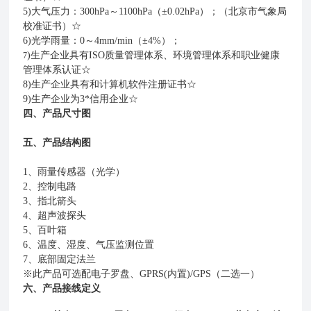
5)大气压力：300hPa～1100hPa（±0.02hPa）；（北京市气象局
校准证书）☆
6)光学雨量：0～4mm/min（±4%）；
)生产企业具有ISO质量管理体系、环境管理体系和职业健康
7
管理体系认证☆
8)生产企业具有和计算机软件注册证书☆
9)生产企业为3*信用企业☆
四、产品尺寸图
五、产品结构图
1、雨量传感器（光学）
2、控制电路
3、指北箭头
4、超声波探头
5、百叶箱
6、温度、湿度、气压监测位置
7、底部固定法兰
※此产品可选配电子罗盘、GPRS(内置)/GPS（二选一）
六、产品接线定义