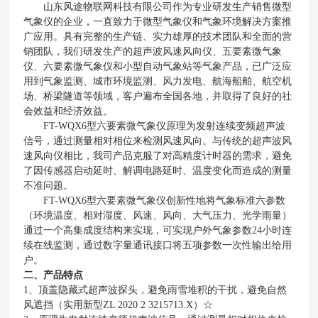
山东风途物联网科技有限公司作为专业研发生产销售微型
气象仪的企业，一直致力于微型气象仪和气象环境解决方案推
广应用。具有完整的生产链、实力雄厚的技术团队和全面的营
销团队，我们研发生产的超声波风速风向仪、五要素微气象
仪、六要素微气象仪和小型自动气象站等气象产品，已广泛应
用到气象监测、城市环境监测、风力发电、航海船舶、航空机
场、桥梁隧道等领域，客户遍布全国各地，并取得了良好的社
会效益和经济效益。
FT-WQX6型六要素微气象仪原理为发射连续变频超声波
信号，通过测量相对相位来检测风速风向。与传统的超声波风
速风向仪相比，我司产品克服了对高精度计时器的需求，避免
了因传感器启动延时、解调电路延时、温度变化而造成的测量
不准问题。
FT-WQX6型六要素微气象仪创新性地将气象标准六参数
（环境温度、相对湿度、风速、风向、大气压力、光学雨量）
通过一个高集成度结构来实现，可实现户外气象参数24小时连
续在线监测，通过数字量通讯接口将五项参数一次性输出给用
户。
二、产品特点
1、顶盖隐藏式超声波探头，避免雨雪堆积的干扰，避免自然
风遮挡（实用新型ZL 2020 2 3215713.X）☆