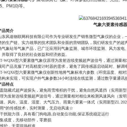
.5、PM10)等。
气象六要素传感
产品简介
风途物联网科技有限公司作为专业研发生产销售微型气象仪的企业，一
整的生产链、实力雄厚的技术团队和全面的营销团队，我们研发生产的超
动气象站等气象产品，已广泛应用到气象监测、城市环境监测、风力发电
，并取得了良好的社会效益和经济效益。
-WQX6型六要素微气象仪原理为发射连续变频超声波信号，通过测量
我司产品克服了对高精度计时器的需求，避免了因传感器启动延时、解调
-WQX6型六要素微气象仪创新性地将气象标准六参数（环境温度、相
结构来实现，可实现户外气象参数24小时连续在线监测，通过数字量通讯
产品特点
盖隐藏式超声波探头，避免雨雪堆积的干扰，避免自然风遮挡（实用新型ZL 2020
理为发射连续变频超声波信号，通过测量相对相位来检测风速风向（发明ZL 2021
速、风向、温度、湿度、大气压力、雨量六要素一体式（实用新型ZL 2020 2 3
采用*的传感技术，实时测量，无启动风速☆
抗干扰能力强，具有看门狗电路,自动复位功能,保证系统稳定运行
高集成度，无移动部件，零磨损
免维护，无需现场校准