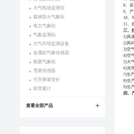
8、
大气电场监测仪
9、
森林防火气象站
10
11
电力气象站
三、
气象监测站
1)风
2)风
大气环境监测设备
3)空
金属款气象传感器
4)空
船载气象站
5)大
6)光
雪量传感器
)生
7
可升降避雷针
8)
9)生
雨雪量计
四、
查看全部产品