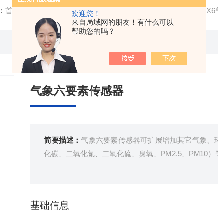
：
首页
/
产品中心
/
气象环境监测设备
/
气象监测站
/ FT-WQ
欢迎您！
来自局域网的朋友！有什么可以
帮助您的吗？
气象六要素传感器
简要描述：
气象六要素传感器可扩展增加其它气象、环
化碳、二氧化氮、二氧化硫、臭氧、PM2.5、PM10）
基础信息