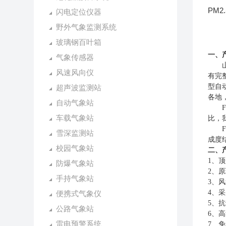
PM2
闪电定位仪器
野外气象监测系统
玻璃钢百叶箱
一、
气象传感器
山东
风速风向仪
有完
型自
超声波监测站
各地
自动气象站
FT
车载气象站
比，
FT
雪深监测站
成度
校园气象站
二、
1、顶
防爆气象站
2、原
手持气象站
3、风
4、
便携式气象仪
5、
公路气象站
6、
雷电预警系统
7、