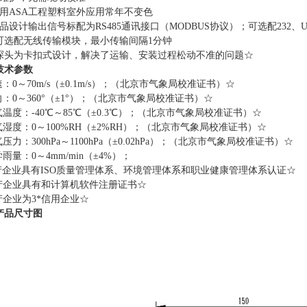
采用ASA工程塑料室外应用常年不变色
产品设计输出信号标配为RS485通讯接口（MODBUS协议）；可选配232
、可选配无线传输模块，最小传输间隔1分钟
、探头为卡扣式设计，解决了运输、安装过程松动不准的问题☆
技术参数
速：0～70m/s（±0.1m/s）；（北京市气象局校准证书）☆
向：0～360°（±1°）；（北京市气象局校准证书）☆
气温度：-40℃～85℃（±0.3℃）；（北京市气象局校准证书）☆
气湿度：0～100%RH（±2%RH）；（北京市气象局校准证书）☆
气压力：300hPa～1100hPa（±0.02hPa）；（北京市气象局校准证书）☆
学雨量：0～4mm/min（±4%）；
产企业具有ISO质量管理体系、环境管理体系和职业健康管理体系认证☆
生产企业具有和计算机软件注册证书☆
产企业为3*信用企业☆
产品尺寸图