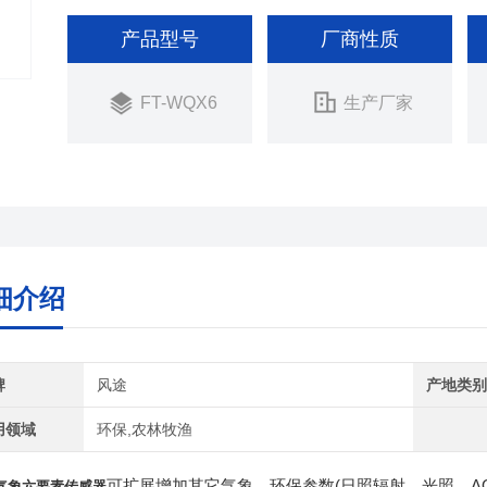
产品型号
厂商性质
FT-WQX6
生产厂家
细介绍
牌
风途
产地类
用领域
环保,农林牧渔
可扩展增加其它气象、环保参数(日照辐射、光照、A
气象六要素传感器