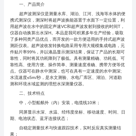
一、产品简介
超声波测深仪是测量水库、湖泊、江河、浅海等水体的便
携式测深仪，测深时将超声波换能器置于水面下一定位置，利
用超声波在水中的固定声速VC和超声波发射到接收的时间T，
仪器自动换算出水深H。本品是我司积累多年生产经验，吸取
了多种同类产品优点，而开发的一款方便适用的手持式超声波
测距仪表。超声波收发转换电路采用专用大规模集成电路，元
件贴片率99%，并以液晶显示测深结果，保证了产品的长期可
靠性，同时将其功耗降到了极低。具有测量精确、功耗低、可
靠性高、使用方便、操作简单、测量速度准确、携带方便等优
点。仪器可在静水中测深，也可在具有一定速度的水中测深;
水流速度≤5m/秒，是水文测验、水电厂库区、湖泊、河道勘
测和环境水域监测的理想水深测量仪器。
二、技术特点
中，小型船舷外（内）安装，电缆线10米；
同屏显示水深、水温、经纬度坐标、移动速度、时间、日
期、电池状态、蓝牙连接状态；
自稳定测量技术与快速跟踪技术，实时反应真实测量结
果；