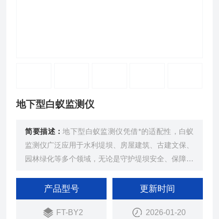
地下型白蚁监测仪
简要描述：
地下型白蚁监测仪凭借*的适配性，白蚁
监测仪广泛应用于水利堤坝、房屋建筑、古建文保、
园林绿化等多个领域，无论是守护堤坝安全、保障家
居环境，还是保护珍贵古建筑、维护绿化景观，都能
发挥重要作用，为各类场景的白蚁防控筑牢安全防
产品型号
更新时间
线。
FT-BY2
2026-01-20