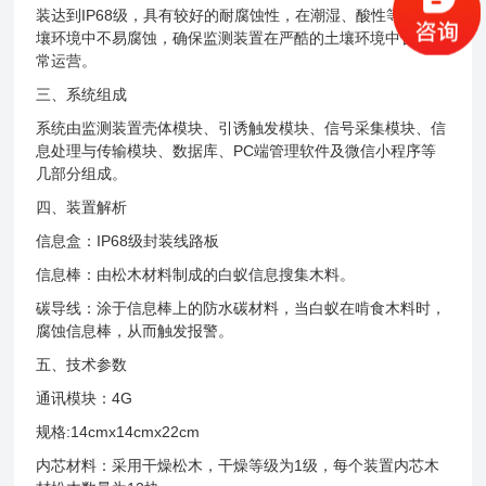
装达到IP68级，具有较好的耐腐蚀性，在潮湿、酸性等不同土
壤环境中不易腐蚀，确保监测装置在严酷的土壤环境中长期正
常运营。
三、系统组成
系统由监测装置壳体模块、引诱触发模块、信号采集模块、信
息处理与传输模块、数据库、PC端管理软件及微信小程序等
几部分组成。
四、装置解析
信息盒：IP68级封装线路板
信息棒：由松木材料制成的白蚁信息搜集木料。
碳导线：涂于信息棒上的防水碳材料，当白蚁在啃食木料时，
腐蚀信息棒，从而触发报警。
五、技术参数
通讯模块：4G
规格:14cmx14cmx22cm
内芯材料：采用干燥松木，干燥等级为1级，每个装置内芯木