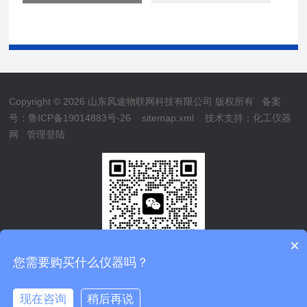
Copyright © 2026 山东风途物联网科技有限公司 版权所有
备案
号：鲁ICP备19014883号-26
sitemap.xml
技术支持：
化工仪器
网
管理登陆
×
您需要购买什么仪器吗？
现在咨询
稍后再说
鲁公网安备37079402370839
在线咨询
电话/微信