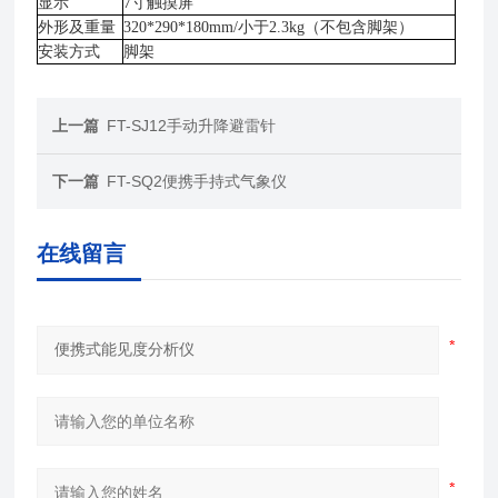
显示
7
寸触摸屏
外形及重量
320*290*180mm/
小于
2.3kg
（不包含脚架）
安装方式
脚架
上一篇
FT-SJ12手动升降避雷针
下一篇
FT-SQ2便携手持式气象仪
在线留言