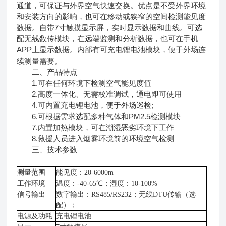
通道，可保证与外界空气快速交换。优点是不受外界环境
和安装方向的影响，也可在移动或狭窄的空间检测能见度
数据。自带7寸触摸显示屏，实时显示数据和曲线。可选
配无线数传模块，在远端监测和分析数据，也可在手机
APP上显示数据。内部有可充电锂电池模块，便于外场连
续测量需要。
二、产品特点
1.可在任何环境下检测空气能见度值
2.高度一体化、无需校准调试，通电即可使用
4.可内置充电锂电池，便于外场巡检;
6.可根据需求选配多种气体和PM2.5检测模块
7.内置加热模块，可在潮湿恶劣环境下工作
8.救援人员进入烟雾环境前的环境空气检测
三、技术参数
测量范围
能见度：
20-6000m
工作环境
温度：
-40-65
℃；湿度：
10-100%
信号输出
数字输出：
RS485/RS232
；无线
DTU
传输（选
配）；
电源及功耗
充电锂电池