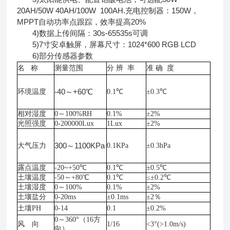
20AH/50W 40AH/100W 100AH.充电控制器：150W，
MPPT自动功率点跟踪，效率提高20%
4)数据上传间隔：30s-65535s可调
5)7寸安卓触屏，屏幕尺寸：1024*600 RGB LCD
6)部分传感器参数
名
称
测量范围
分
辨 率
准
确 度
-40～+60℃
环境温度
0.1℃
±0.3℃
相对湿度
0～100%RH
0.1%
±2%
光照强度
0-200000Lux
1Lux
±2%
300～1100KPa
大气压力
0.1KPa
±0.3hPa
露点温度
-20~+50℃
0.1℃
±0.5℃
土壤温度
-50～+80℃
0.1℃
≤±0.2℃
土壤湿度
0～100%
0.1%
±2%
土壤盐分
0-20ms
±0.1ms
±2％
土壤
PH
0-14
0.1
±0.2%
0～360°（16方
风 向
1/16
<3°(>1.0m/s)
向）