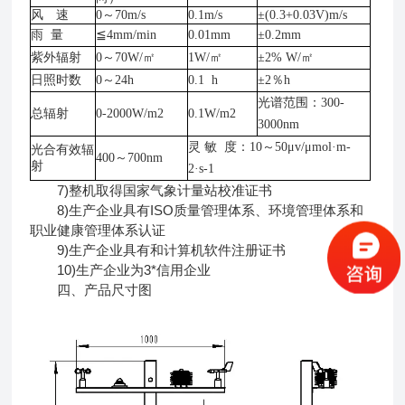
风 速
0～70m/s
0.1m/s
±(0.3+0.03V)m/s
雨
量
≦4mm/min
0.01mm
±0.2mm
紫外辐射
0～70W/㎡
1W/㎡
±2% W/㎡
日照时数
0～24h
0.1 h
±2％h
光谱范围：
300-
总辐射
0-2000W/m2
0.1W/m2
3000nm
灵
敏 度：10～50μv/μmol·m-
光合有效辐
400～700nm
射
2·s-1
7)整机取得国家气象计量站校准证书
8)生产企业具有ISO质量管理体系、环境管理体系和
职业健康管理体系认证
9)生产企业具有和计算机软件注册证书
10)生产企业为3*信用企业
四、产品尺寸图