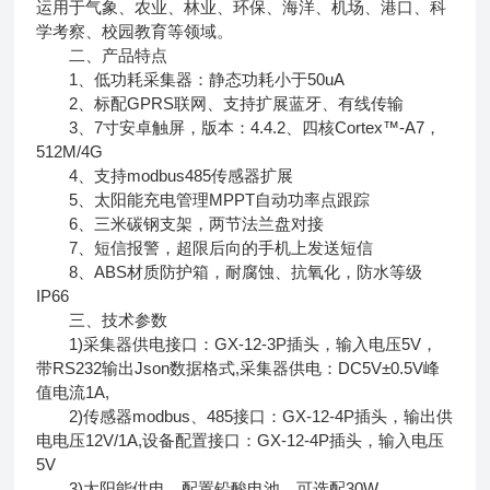
运用于气象、农业、林业、环保、海洋、机场、港口、科
学考察、校园教育等领域。
二、产品特点
1、低功耗采集器：静态功耗小于50uA
2、标配GPRS联网、支持扩展蓝牙、有线传输
3、7寸安卓触屏，版本：4.4.2、四核Cortex™-A7，
512M/4G
4、支持modbus485传感器扩展
5、太阳能充电管理MPPT自动功率点跟踪
6、三米碳钢支架，两节法兰盘对接
7、短信报警，超限后向的手机上发送短信
8、ABS材质防护箱，耐腐蚀、抗氧化，防水等级
IP66
三、技术参数
1)采集器供电接口：GX-12-3P插头，输入电压5V，
带RS232输出Json数据格式,采集器供电：DC5V±0.5V峰
值电流1A,
2)传感器modbus、485接口：GX-12-4P插头，输出供
电电压12V/1A,设备配置接口：GX-12-4P插头，输入电压
5V
3)太阳能供电、配置铅酸电池，可选配30W