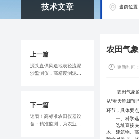
技术文章
当前位置
农田气象
上一篇
源头直供风途地表径流泥
更新时间：20
沙监测仪，高精度测泥沙
流量，守护土地生态安全
农田气象监测
从“看天吃饭”
下一篇
环节，具体要
速看！高标准农田仪器设
一、科学选址
备：精准监测，为农业发
选址直接决定监
展注入强劲新动力！
木、建筑物、
响全局数据。