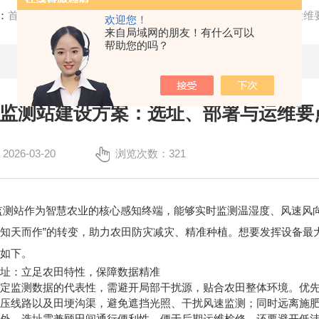
：
首页
/
技术文章
/ 农田气象监测站建设方案：选址、部署与运维
欢迎您！
来自局域网的朋友！有什么可以
帮助您的吗？
监测站建设方案：选址、部署与运维要
26-03-20
浏览次数：321
站作为智慧农业的核心感知终端，能够实时监测温湿度、风速风向
到“知天而作”的转变，助力农田防灾减灾、精准种植。想要发挥设备
点如下。
：立足农田特性，保障数据精准
测数据的代表性，需避开局部干扰源，贴合农田整体环境。优先选择
高压线路以及田埂沟渠，避免遮挡光照、干扰风速监测；同时远离施
此外，选址需兼顾田间通行便利性，便于后期运维检修，还要避开低