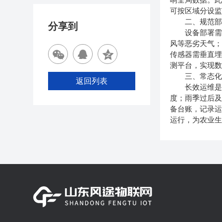
可按区域分设
二、规范部署
分享到
设备部署需遵
风等恶劣天气；
传感器需垂直
测平台，实现
三、常态化运
返回列表
长效运维是设
度；雨季过后
备台账，记录
运行，为农业