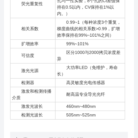
孔均一性实验，8个孔的Ct差值保
荧光重复性
持在0.5以内，CV保持在1%以
内。）
0.99~1（每种浓度3个重复，
相关系数
梯度曲线的相关系数>0.99，扩增
效率保持在99%~101%之间）
扩增效率
99%~101%
区分1000与2000拷贝浓度差
可信度
异
大功率LED（免维护，寿命
激光光源
长）
检测器
高灵敏度光电传感器
激发和检测传播
耐高温专业导光光纤
介质
激发光波长
460nm~480nm
检测光波长
505nm~525nm