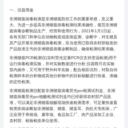
一、仪器用途
非洲猪瘟病毒检测是非洲猪瘟防控工作的重要举措，意义重
大。为进一步提高非洲猪瘟病毒检测结果准确性，规范非洲猪
瘟病毒诊断制品生产、经营和使用行为，2021年1月1日起，
各有关部门和单位在动物检疫或疫病监测、诊断中，对生猪及
其产品开展非洲猪瘟病毒检测，应当使用已取得农村部核发的
产品批准文号的非洲猪瘟病毒诊断制品，确保检测结果准确。
非洲猪瘟PCR检测仪(实时荧光定量PCR仪支持变温检测)用于
运行病毒检测实验，并对实验数据进行分析;仪器既可在实验
室内操作，又可用于野外科学实验，配合相应试剂，对取自待
检测样本的分析物或其他分析物中的目标核酸进行快速、准确
的定性检测。
非洲猪瘟检测仪配套非洲猪瘟病毒荧光pcr检测试剂盒、非洲
猪瘟病毒荧光pcr核酸检测试剂盒均已经获得农村部产品批
准，可以满足非洲猪瘟核酸现场快速检测需求。可定量快速畜
牧类疾病诊断如非洲猪瘟、猪瘟、猪蓝耳、伪狂犬等疾病，广
泛应用于养殖场、屠宰场、食品加工厂、肉产品深加工企业、
农村部、检验检疫单位使用。