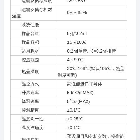
运输及储存温度
-20～55℃
运输及储存相对
0%～85%
湿度
系统性能
样品容量
8孔*0.2ml
样品容积
15～100ul
适用耗材
0.2ml单管、8×0.2ml排管
控温范围
4～99℃
30℃-108℃(默认105℃，热盖
热盖温度
温度可调)
温控方式
高性能进口半导体
升温速率
5.5℃/s(MAX)
降温速率
5℃/s(MAX)
控温精度
±0.1℃
温度均一性
±0.25℃
温度准确度
±0.1℃
预设项目和分析参数，操作简
操作功能