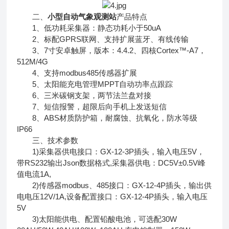
二、
小型自动气象观测站
产品特点
1、低功耗采集器：静态功耗小于50uA
2、标配GPRS联网、支持扩展蓝牙、有线传输
3、7寸安卓触屏，版本：4.4.2、四核Cortex™-A7，
512M/4G
4、支持modbus485传感器扩展
5、太阳能充电管理MPPT自动功率点跟踪
6、三米碳钢支架，两节法兰盘对接
7、短信报警，超限后向手机上发送短信
8、ABS材质防护箱，耐腐蚀、抗氧化，防水等级
IP66
三、技术参数
1)采集器供电接口：GX-12-3P插头，输入电压5V，
带RS232输出Json数据格式,采集器供电：DC5V±0.5V峰
值电流1A,
2)传感器modbus、485接口：GX-12-4P插头，输出供
电电压12V/1A,设备配置接口：GX-12-4P插头，输入电压
5V
3)太阳能供电、配置铅酸电池，可选配30W