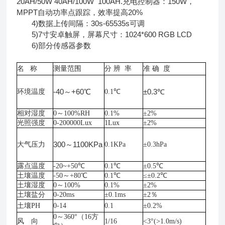
20AH/50W 40AH/100W 100AH.充电控制器：150W，
MPPT自动功率点跟踪，效率提高20%
4)数据上传间隔：30s-65535s可调
5)7寸安卓触屏，屏幕尺寸：1024*600 RGB LCD
6)部分传感器参数
名
称
测量范围
分
辨 率
准
确 度
-40～+60℃
±0.3℃
环境温度
0.1℃
相对湿度
0～100%RH
0.1%
±2%
光照强度
0-200000Lux
1Lux
±2%
300～1100KPa
大气压力
0.1KPa
±0.3hPa
露点温度
-20~+50℃
0.1℃
±0.5℃
土壤温度
-50～+80℃
0.1℃
≤±0.2℃
土壤湿度
0～100%
0.1%
±2%
土壤盐分
0-20ms
±0.1ms
±2％
土壤
PH
0-14
0.1
±0.2%
0～360°（16方
风 向
1/16
<3°(>1.0m/s)