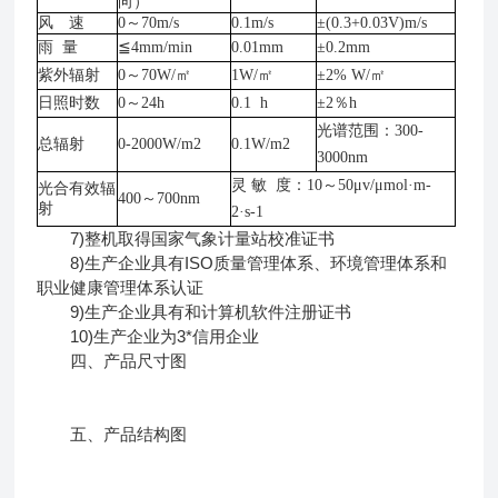
向）
风 速
0～70m/s
0.1m/s
±(0.3+0.03V)m/s
雨
量
≦4mm/min
0.01mm
±0.2mm
紫外辐射
0～70W/㎡
1W/㎡
±2% W/㎡
日照时数
0～24h
0.1 h
±2％h
光谱范围：
300-
总辐射
0-2000W/m2
0.1W/m2
3000nm
灵
敏 度：10～50μv/μmol·m-
光合有效辐
400～700nm
射
2·s-1
7)整机取得国家气象计量站校准证书
8)生产企业具有ISO质量管理体系、环境管理体系和
职业健康管理体系认证
9)生产企业具有和计算机软件注册证书
10)生产企业为3*信用企业
四、产品尺寸图
五、产品结构图