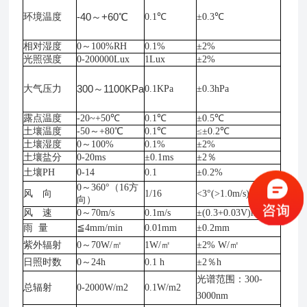
-40～+60℃
环境温度
0.1℃
±0.3℃
相对湿度
0～100%RH
0.1%
±2%
光照强度
0-200000Lux
1Lux
±2%
300～1100KPa
大气压力
0.1KPa
±0.3hPa
露点温度
-20~+50℃
0.1℃
±0.5℃
土壤温度
-50～+80℃
0.1℃
≤±0.2℃
土壤湿度
0～100%
0.1%
±2%
土壤盐分
0-20ms
±0.1ms
±2％
土壤
PH
0-14
0.1
±0.2%
0～360°（16方
风 向
1/16
<3°(>1.0m/s)
向）
风 速
0～70m/s
0.1m/s
±(0.3+0.03V)m/s
雨
量
≦4mm/min
0.01mm
±0.2mm
紫外辐射
0～70W/㎡
1W/㎡
±2% W/㎡
日照时数
0～24h
0.1 h
±2％h
光谱范围：
300-
总辐射
0-2000W/m2
0.1W/m2
3000nm