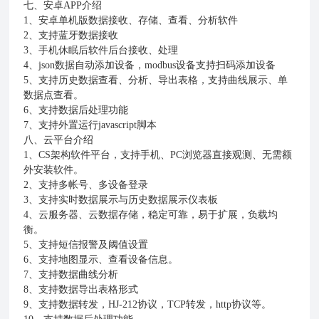
七、安卓
APP
介绍
1
、安卓单机版数据接收、存储、查看、分析软件
2
、支持蓝牙数据接收
3
、手机休眠后软件后台接收、处理
4
、
json
数据自动添加设备，
modbus
设备支持扫码添加设备
5
、支持历史数据查看、分析、导出表格，支持曲线展示、单
数据点查看。
6
、支持数据后处理功能
7
、支持外置运行
javascript
脚本
八、云平台介绍
1
、
CS
架构软件平台，支持手机、
PC
浏览器直接观测、无需额
外安装软件。
2
、支持多帐号、多设备登录
3
、支持实时数据展示与历史数据展示仪表板
4
、云服务器、云数据存储，稳定可靠，易于扩展，负载均
衡。
5
、支持短信报警及阈值设置
6
、支持地图显示、查看设备信息。
7
、支持数据曲线分析
8
、支持数据导出表格形式
9
、支持数据转发，
HJ-212
协议，
TCP
转发，
http
协议等。