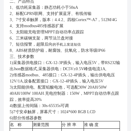
二、产品特点
1
、低功耗采集器：静态功耗小于
50uA
2
、标配
GPRS
联网、支持扩展蓝牙、有线传输
3
、
7
寸安卓触屏，版本：
4.4.2
、四核
Cortex
™
-A7
，
512M/4G
4
、支持
modbus485
传感器扩展
5
、太阳能充电管理
MPPT
自动功率点跟踪
6
、三米碳钢支架，两节法兰盘对接
7
、短信报警，超限后向
的手机上发送短信
8
、
ABS
材质防护箱，耐腐蚀、抗氧化，防水等级
IP66
三、技术参数
1)
采集器供电接口：
GX-12-3P
插头，输入电压
5V
，带
RS232
输
出
Json
数据格式
,
采集器供电：
DC5V
±
0.5V
峰值电流
1A,
2)
传感器
modbus
、
485
接口：
GX-12-4P
插头，输出供电电压
12V/1A,
设备配置接口：
GX-12-4P
插头，输入电压
5V
3)
太阳能供电、配置铅酸电池，可选配
30W 20AH/50W
40AH/100W 100AH.
充电控制器：
150W
，
MPPT
自动功率点跟
踪，效率提高
20%
4)
数据上传间隔：
30s-65535s
可调
5)7
寸安卓触屏，屏幕尺寸：
1024*600 RGB LCD
6)部分传感器参数
名
称
测量范围
分
辨 率
准
确 度