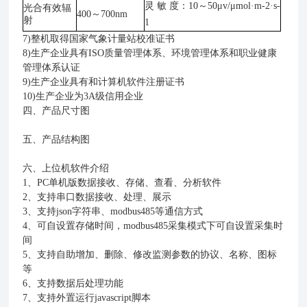
灵
敏 度：10～50μv/μmol·m-2·s-
光合有效辐
400～700nm
射
1
7)
整机取得国家气象计量站校准证书
8)
生产企业具有
ISO
质量管理体系、环境管理体系和职业健康
管理体系认证
9)
生产企业具有和计算机软件注册证书
10)
生产企业为
3A
级信用企业
四、产品尺寸图
五、产品结构图
六、上位机软件介绍
1
、
PC
单机版数据接收、存储、查看、分析软件
2
、支持串口数据接收、处理、展示
3
、支持
json
字符串、
modbus485
等通信方式
4
、可自设置存储时间，
modbus485
采集模式下可自设置采集时
间
5
、支持自助增加、删除、修改监测参数的协议、名称、图标
等
6
、支持数据后处理功能
7
、支持外置运行
javascript
脚本