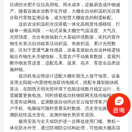
目调控水肥不仅拉高用电、用水成本，还极易造成作物减
产。随着设施农业数字化升级，大棚全自动积温积光仪逐
步取代零散监测设备，成为智慧大棚改造的刚需标配。
这款农业积温积光仪搭载一体化高精度传感模组，打
破单一测温局限，一站式采集大棚空气温湿度、大气压、
光照强度、光合有效辐射六大基础环境数据，依托内置作
物生长算法自动核算活动积温、有效积温、累计光照数
据。区别于普通气象传感器，设备直接贴合农业种植逻辑
输出作物生长关键指标，无需农户手动换算数据，直观判
断作物发育进度，适配瓜果、蔬菜、花卉、育苗全品类设
施种植。
低功耗免运维设计适配大棚长期无人值守场景。设备
采用太阳能+内置锂电池双供电模式，搭配专属智能休眠
算法，在阴雨天弱光照环境下也能连续数月稳定运行，无
需频繁更换电池。同时搭载低功耗物联网无线传输模块，
无需布设网线，监测数据自动同步至云端管理客户端，农
户手机、电脑端可随时查看实时数据、历史变化曲线，回
溯阶段性温光变化，追溯作物长势异常原因。
极简安装与全天候防护进一步降低使用门槛。整机一
体化防水外壳，通过防潮防尘结构处理，可抵御大棚高湿