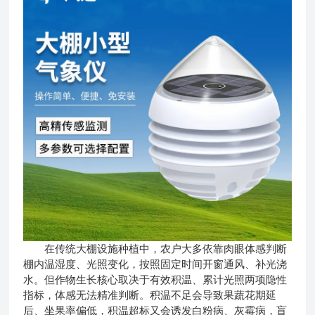
在传统大棚设施种植中，农户大多依靠肉眼体感判断
棚内温湿度、光照变化，按照固定时间开窗通风、补光浇
水。但作物生长核心取决于有效积温、累计光照两项隐性
指标，体感无法精准判断。积温不足会导致果蔬花期延
后、坐果率偏低，积温超标又会诱发白粉病、灰霉病，盲